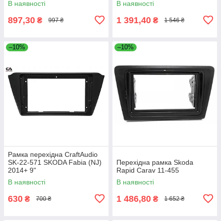
В наявності
В наявності
897,30
1 391,40
₴
₴
997 ₴
1 546 ₴
–10%
–10%
Рамка перехідна CraftAudio
SK-22-571 SKODA Fabia (NJ)
Перехідна рамка Skoda
2014+ 9"
Rapid Carav 11-455
В наявності
В наявності
630
1 486,80
₴
₴
700 ₴
1 652 ₴