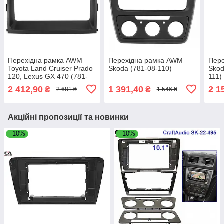
Перехідна рамка AWM
Перехідна рамка AWM
Пер
Toyota Land Cruiser Prado
Skoda (781-08-110)
Skod
120, Lexus GX 470 (781-
111)
07-055)
2 412,90
1 391,40
2 1
₴
₴
2 681 ₴
1 546 ₴
Акційні пропозиції та новинки
–10%
–10%