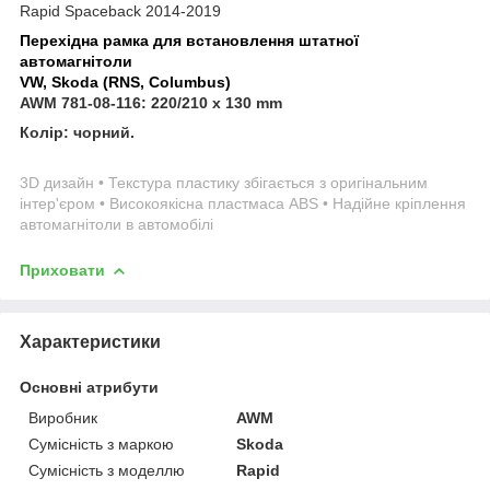
Rapid Spaceback 2014-2019
Перехідна рамка для встановлення штатної
автомагнітоли
VW, Skoda (RNS, Columbus)
AWM
781-08-116: 220/210 x 130 mm
Колір: чорний.
3D дизайн • Текстура пластику збігається з оригінальним
інтер'єром • Високоякісна пластмаса ABS • Надійне кріплення
автомагнітоли в автомобілі
Приховати
Характеристики
Основні атрибути
Виробник
AWM
Сумісність з маркою
Skoda
Сумісність з моделлю
Rapid