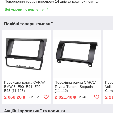
Повернення товару впродовж 14 днів за рахунок покупця
Всі умови повернення
Подібні товари компанії
Перехідна рамка CARAV
Перехідна рамка CARAV
Пере
BMW 3, E90, E91, E92,
Toyota Tundra, Sequoia
Volk
E93 (11-125)
(11-112)
Cara
2 068,20
2 021,40
2 2
₴
₴
2 298 ₴
2 246 ₴
Акційні пропозиції та новинки