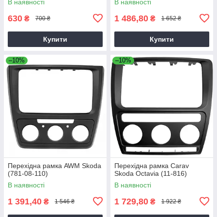
В наявності
В наявності
630
1 486,80
₴
₴
700 ₴
1 652 ₴
Купити
Купити
–10%
–10%
Перехідна рамка AWM Skoda
Перехідна рамка Carav
(781-08-110)
Skoda Octavia (11-816)
В наявності
В наявності
1 391,40
1 729,80
₴
₴
1 546 ₴
1 922 ₴