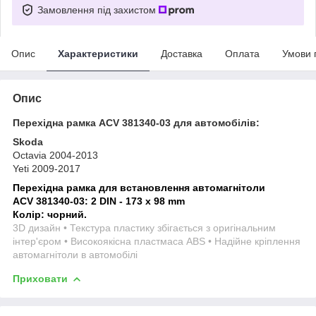
Замовлення під захистом
Опис
Характеристики
Доставка
Оплата
Умови 
Опис
Перехідна рамка ACV 381340-03 для автомобілів:
Skoda
Octavia 2004-2013
Yeti 2009-2017
Перехідна рамка для встановлення автомагнітоли
ACV 381340-03: 2 DIN - 173 x 98 mm
Колір: чорний.
3D дизайн • Текстура пластику збігається з оригінальним
інтер'єром • Високоякісна пластмаса ABS • Надійне кріплення
автомагнітоли в автомобілі
Приховати