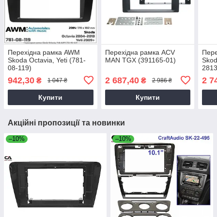
Перехідна рамка AWM
Перехідна рамка ACV
Пере
Skoda Octavia, Yeti (781-
MAN TGX (391165-01)
Skod
08-119)
2813
942,30
2 687,40
2 7
₴
₴
1 047 ₴
2 986 ₴
Купити
Купити
Акційні пропозиції та новинки
–10%
–10%