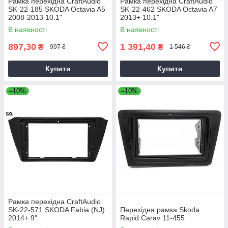
Рамка перехідна CraftAudio
Рамка перехідна CraftAudio
SK-22-185 SKODA Octavia A5
SK-22-462 SKODA Octavia A7
2008-2013 10.1"
2013+ 10.1"
В наявності
В наявності
897,30
1 391,40
₴
₴
997 ₴
1 546 ₴
Купити
Купити
–10%
–10%
Рамка перехідна CraftAudio
SK-22-571 SKODA Fabia (NJ)
Перехідна рамка Skoda
2014+ 9"
Rapid Carav 11-455