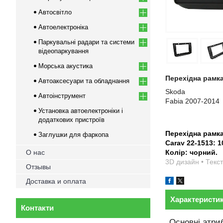
Автосвітло
Автоелектроніка
Паркувальні радари та системи
відеопаркування
Морська акустика
Перехідна рамка
Автоаксесуари та обладнання
Skoda
Автоінструмент
Fabia 2007-2014
Установка автоелектроніки і
додаткових пристроїв
Перехідна рамк
Заглушки для фаркопа
Carav 22-1513: 1
О нас
Колір: чорний.
3D дизайн • Текст
Отзывы
Доставка и оплата
Характеристи
Контакти
Основні атри