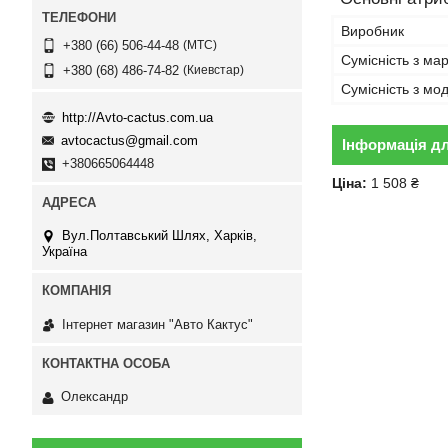
Виробник
МТС
+380 (66) 506-44-48
Сумісність з ма
Киевстар
+380 (68) 486-74-82
Сумісність з м
http://Avto-cactus.com.ua
avtocactus@gmail.com
Інформація д
+380665064448
Ціна:
1 508 ₴
Вул.Полтавський Шлях, Харків,
Україна
Інтернет магазин "Авто Кактус"
Олександр