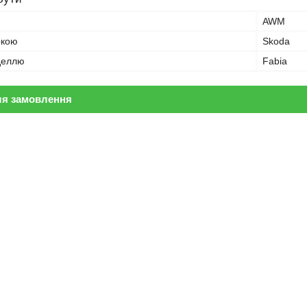
AWM
ркою
Skoda
оделлю
Fabia
ля замовлення