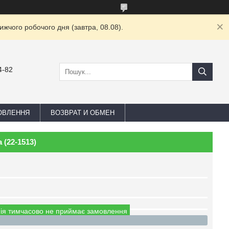
жчого робочого дня (завтра, 08.08).
4-82
ОВЛЕННЯ
ВОЗВРАТ И ОБМЕН
 (22-1513)
ія тимчасово не приймає замовлення