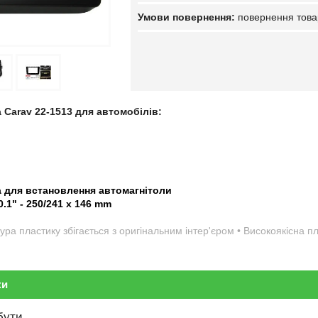
повернення това
 Carav 22-1513 для автомобілів:
а для встановлення автомагнітоли
0.1" - 250/241 x 146 mm
ура пластику збігається з оригінальним інтер'єром • Високоякісна 
ки
бути