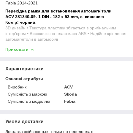
Fabia 2014-2021
Перехідна рамка для встановлення автомагнітоли
ACV 281340-09
: 1 DIN - 182 x 53 mm, с кишенею
Колір: чорний.
3D дизайн • Текстура пластику збігається з оригінальним
інтер'єром • Високоякісна пластмаса ABS • Надійне кріплення
автомагнітоли в автомобілі
Приховати
Характеристики
Основні атрибути
Виробник
ACV
Сумісність з маркою
Skoda
Сумісність з моделлю
Fabia
Умови доставки
Доставка здійснюється тільки по передоплаті.