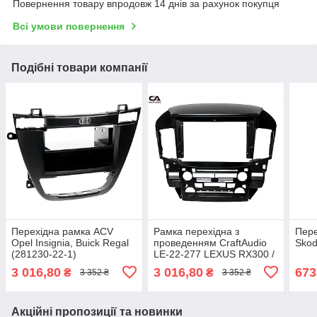
Повернення товару впродовж 14 днів за рахунок покупця
Всі умови повернення
Подібні товари компанії
Перехідна рамка ACV
Рамка перехідна з
Пере
Opel Insignia, Buick Regal
проведенням CraftAudio
Skod
(281230-22-1)
LE-22-277 LEXUS RX300 /
Toyota Harrier 02-09 9"
3 016,80
3 016,80
673
₴
₴
3 352 ₴
3 352 ₴
Акційні пропозиції та новинки