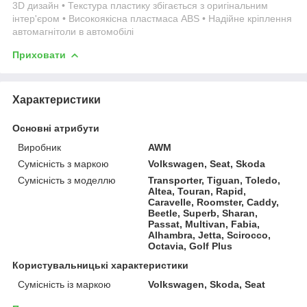
3D дизайн • Текстура пластику збігається з оригінальним
інтер'єром • Високоякісна пластмаса ABS • Надійне кріплення
автомагнітоли в автомобілі
Приховати
Характеристики
Основні атрибути
Виробник
AWM
Сумісність з маркою
Volkswagen, Seat, Skoda
Сумісність з моделлю
Transporter, Tiguan, Toledo,
Altea, Touran, Rapid,
Caravelle, Roomster, Caddy,
Beetle, Superb, Sharan,
Passat, Multivan, Fabia,
Alhambra, Jetta, Scirocco,
Octavia, Golf Plus
Користувальницькі характеристики
Сумісність із маркою
Volkswagen, Skoda, Seat