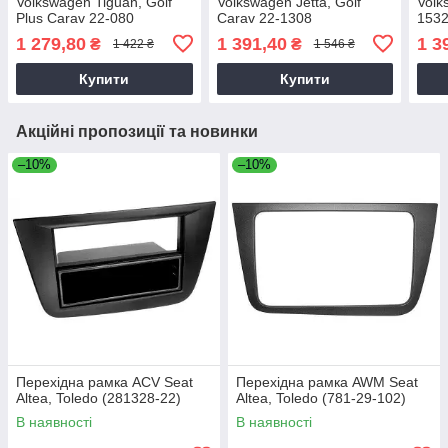
Volkswagen Tiguan, Golf
Volkswagen Jetta, Golf
Volk
Plus Carav 22-080
Carav 22-1308
153
1 279,80
1 391,40
1 3
₴
₴
1 422 ₴
1 546 ₴
Купити
Купити
Акційні пропозиції та новинки
–10%
–10%
Перехідна рамка ACV Seat
Перехідна рамка AWM Seat
Altea, Toledo (281328-22)
Altea, Toledo (781-29-102)
В наявності
В наявності