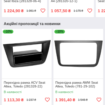
Seat Ibiza (281328-06-4)
A4 (281320-12-1)
Seat
1 224,90
1 057,50
1 2
₴
₴
1 361 ₴
1 175 ₴
Акційні пропозиції та новинки
–10%
–10%
Перехідна рамка ACV Seat
Перехідна рамка AWM Seat
Altea, Toledo (281328-22)
Altea, Toledo (781-29-102)
В наявності
В наявності
1 113,30
1 391,40
₴
₴
1 237 ₴
1 546 ₴