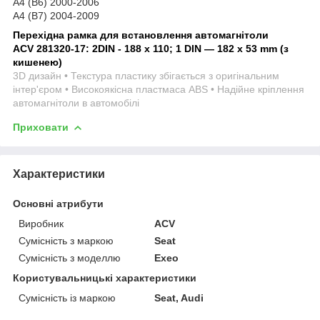
A4 (B6) 2000-2006
A4 (B7) 2004-2009
Перехідна рамка для встановлення автомагнітоли
ACV 281320-17: 2DIN - 188 x 110; 1 DIN — 182 x 53 mm (з
кишенею)
3D дизайн • Текстура пластику збігається з оригінальним
інтер'єром • Високоякісна пластмаса ABS • Надійне кріплення
автомагнітоли в автомобілі
Приховати
Характеристики
Основні атрибути
Виробник
ACV
Сумісність з маркою
Seat
Сумісність з моделлю
Exeo
Користувальницькі характеристики
Сумісність із маркою
Seat, Audi