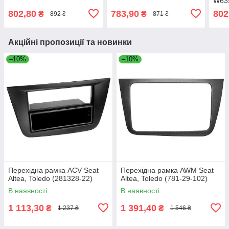
W63
(11-
802,80
783,90
802
₴
₴
892 ₴
871 ₴
Акційні пропозиції та новинки
–10%
–10%
Перехідна рамка ACV Seat
Перехідна рамка AWM Seat
Altea, Toledo (281328-22)
Altea, Toledo (781-29-102)
В наявності
В наявності
1 113,30
1 391,40
₴
₴
1 237 ₴
1 546 ₴