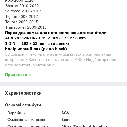
Polo 2009-2020
Sharan 2010-2022
Scirocco 2008-2017
Tiguan 2007-2017
Touran 2003-2015
Transporter 2009-2019
Перехідна рамка для встановлення автомагнітоли
ACV 281320-10-2 Pro:
2 DIN - 173 x 98 mm
1 DIN — 182 x 53 mm, з кишенею
Колір чорний лак (piano black)
3D дизайн • Текстура пластику збігається з оригінальним
інтер'єром • Високоякісна пластмаса ABS • Надійне кріплення
автомагнітоли в автомобілі
Приховати
Характеристики
Основні атрибути
Виробник
ACV
Сумісність з маркою
Seat
Сумісність з моделлю
Altea, Toledo, Alhambra