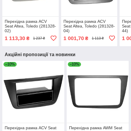
Перехідна рамка ACV
Перехідна рамка ACV
Пере
Seat Altea, Toledo (281328-
Seat Altea, Toledo (281328-
Seat
02)
04)
44)
1 113,30
1 001,70
1 0
₴
₴
1 237 ₴
1 113 ₴
Акційні пропозиції та новинки
–10%
–10%
Перехідна рамка ACV Seat
Перехідна рамка AWM Seat