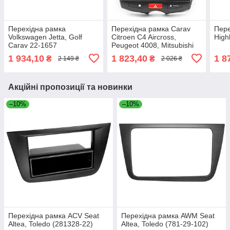
Перехідна рамка
Перехідна рамка Carav
Пере
Volkswagen Jetta, Golf
Citroen C4 Aircross,
High
Carav 22-1657
Peugeot 4008, Mitsubishi
ASX, Outlander Sport (22-
1 934,10
1 823,40
1 8
₴
₴
2 149 ₴
2 026 ₴
103)
Акційні пропозиції та новинки
–10%
–10%
Перехідна рамка ACV Seat
Перехідна рамка AWM Seat
Altea, Toledo (281328-22)
Altea, Toledo (781-29-102)