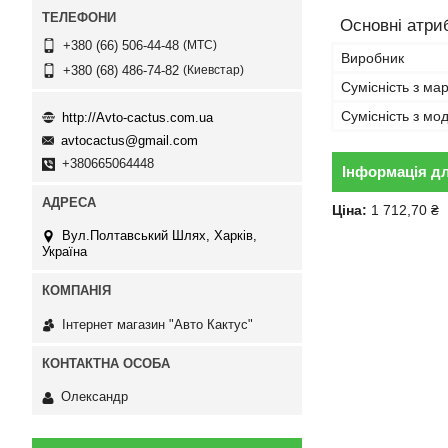
Основні атри
МТС
+380 (66) 506-44-48
Виробник
Киевстар
+380 (68) 486-74-82
Сумісність з ма
Сумісність з м
http://Avto-cactus.com.ua
avtocactus@gmail.com
+380665064448
Інформація д
Ціна:
1 712,70 ₴
Вул.Полтавський Шлях, Харків,
Україна
Інтернет магазин "Авто Кактус"
Олександр