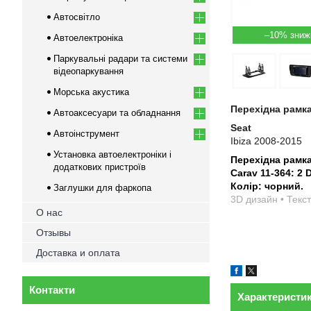
Автосвітло
–10%
Автоелектроніка
Паркувальні радари та системи
відеопаркування
Морська акустика
Перехідна рамка
Автоаксесуари та обладнання
Seat
Автоінструмент
Ibiza 2008-2015
Установка автоелектроніки і
Перехідна рамк
додаткових пристроїв
Carav 11-364: 2 
Колір: чорний.
Заглушки для фаркопа
3D дизайн • Текст
О нас
Отзывы
Доставка и оплата
Контакти
Характеристи