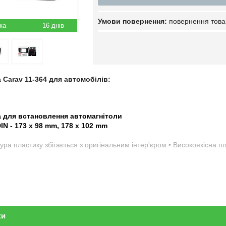
повернення това
16 днів
 Carav 11-364 для автомобілів:
а для встановлення автомагнітоли
DIN - 173 x 98 mm, 178 x 102 mm
ура пластику збігається з оригінальним інтер'єром • Високоякісна 
ки