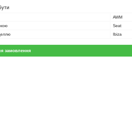
бути
AWM
ркою
Seat
оделлю
Ibiza
ля замовлення