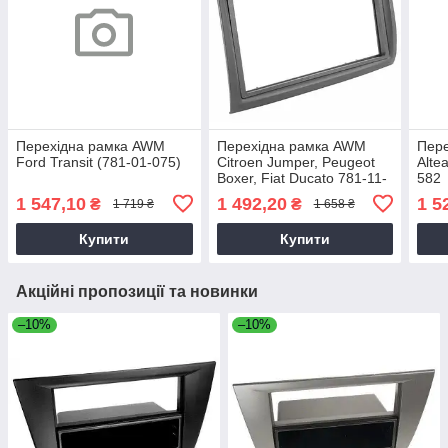
Перехідна рамка AWM
Перехідна рамка AWM
Пере
Ford Transit (781-01-075)
Citroen Jumper, Peugeot
Alte
Boxer, Fiat Ducato 781-11-
582
056
1 547,10
1 492,20
1 5
₴
₴
1 719 ₴
1 658 ₴
Купити
Купити
Акційні пропозиції та новинки
–10%
–10%