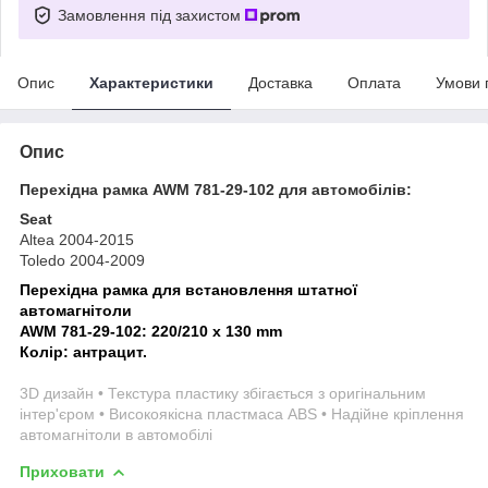
Замовлення під захистом
Опис
Характеристики
Доставка
Оплата
Умови 
Опис
Перехідна рамка AWM 781-29-102 для автомобілів:
Seat
Altea 2004-2015
Toledo 2004-2009
Перехідна рамка для встановлення штатної
автомагнітоли
AWM 781-29-102:
220/210 x 130 mm
Колір: антрацит.
3D дизайн • Текстура пластику збігається з оригінальним
інтер'єром • Високоякісна пластмаса ABS • Надійне кріплення
автомагнітоли в автомобілі
Приховати