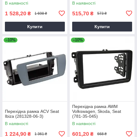
В наявності
В наявності
1 528,20
515,70
₴
₴
1 698 ₴
573 ₴
Купити
Купити
–10%
–10%
Перехідна рамка AWM
Перехідна рамка ACV Seat
Volkswagen, Skoda, Seat
Ibiza (281328-06-3)
(781-35-045)
В наявності
В наявності
1 224,90
601,20
₴
₴
1 361 ₴
668 ₴