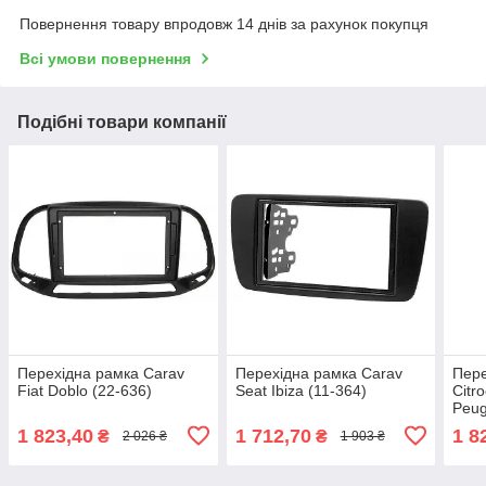
Повернення товару впродовж 14 днів за рахунок покупця
Всі умови повернення
Подібні товари компанії
Перехідна рамка Carav
Перехідна рамка Carav
Пере
Fiat Doblo (22-636)
Seat Ibiza (11-364)
Citr
Peug
ASX,
1 823,40
1 712,70
1 8
₴
₴
2 026 ₴
1 903 ₴
103)