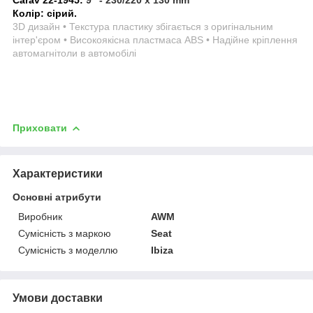
Колір: сірий.
3D дизайн • Текстура пластику збігається з оригінальним
інтер'єром • Високоякісна пластмаса ABS • Надійне кріплення
автомагнітоли в автомобілі
Приховати
Характеристики
Основні атрибути
Виробник
AWM
Сумісність з маркою
Seat
Сумісність з моделлю
Ibiza
Умови доставки