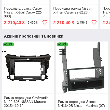
Перехідна рамка Carav
Перехідна рамка Nissan
Пере
Nissan X-trail Carav (22-
X-Trail Carav 22-2126
Traf
093)
Prim
2 210,40
2 210,40
2 2
₴
₴
2 456 ₴
2 456 ₴
Акційні пропозиції та новинки
–10%
–10%
Рамка перехідна CraftAudio
NI-22-308 NISSAN Murano
Рамка перехідна Scosche
2015+ 10.1"
NN1640B Nissan Maxima (07)