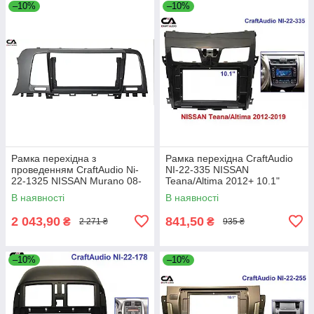
–10%
–10%
Рамка перехідна з
Рамка перехідна CraftAudio
проведенням CraftAudio Ni-
NI-22-335 NISSAN
22-1325 NISSAN Murano 08-
Teana/Altima 2012+ 10.1"
14 9"
В наявності
В наявності
2 043,90
841,50
₴
₴
2 271 ₴
935 ₴
–10%
–10%