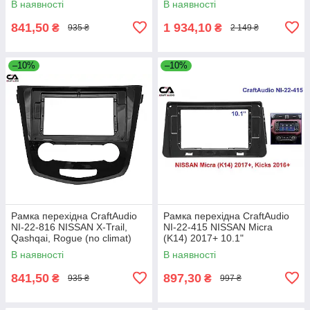
В наявності
В наявності
841,50
1 934,10
₴
₴
935 ₴
2 149 ₴
–10%
–10%
Рамка перехідна CraftAudio
Рамка перехідна CraftAudio
NI-22-816 NISSAN X-Trail,
NI-22-415 NISSAN Micra
Qashqai, Rogue (no climat)
(K14) 2017+ 10.1"
10,1"
В наявності
В наявності
841,50
897,30
₴
₴
935 ₴
997 ₴