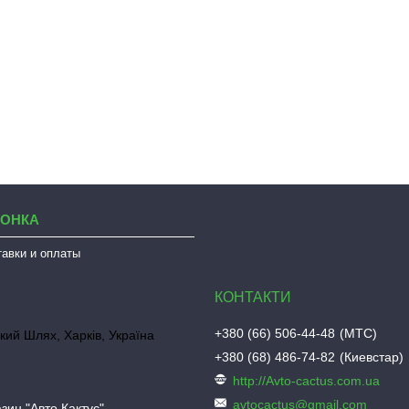
ЛОНКА
тавки и оплаты
+380 (66) 506-44-48
МТС
кий Шлях, Харків, Україна
+380 (68) 486-74-82
Киевстар
http://Avto-cactus.com.ua
avtocactus@gmail.com
зин "Авто Кактус"