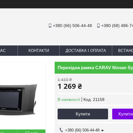
+380 (66) 506-44-48
+380 (68) 486-7
НАС
КОНТАКТИ
ДОСТАВКА І ОПЛАТА
ВСТАН
Перехідна рамка CARAV Nissan Sylph
1 410 ₴
1 269 ₴
В наявності
Код:
21158
Купити
Купити
+380 (66) 506-44-48