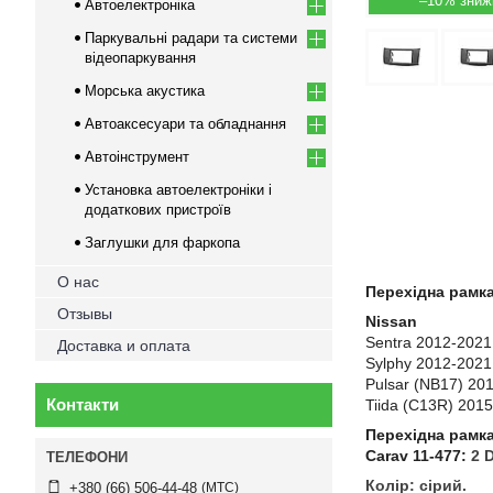
–10%
Автоелектроніка
Паркувальні радари та системи
відеопаркування
Морська акустика
Автоаксесуари та обладнання
Автоінструмент
Установка автоелектроніки і
додаткових пристроїв
Заглушки для фаркопа
О нас
Перехідна рамка
Отзывы
Nissan
Sentra 2012-2021
Доставка и оплата
Sylphy 2012-2021
Pulsar (NB17) 20
Контакти
Tiida (C13R) 2015
Перехідна рамк
Carav 11-477:
2 
Колір: сірий.
МТС
+380 (66) 506-44-48