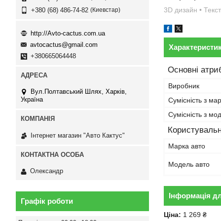
3D дизайн • Текст
Киевстар
+380 (68) 486-74-82
http://Avto-cactus.com.ua
avtocactus@gmail.com
Характеристи
+380665064448
Основні атри
Виробник
Вул.Полтавський Шлях, Харків,
Україна
Сумісність з ма
Сумісність з м
Користувальн
Інтернет магазин "Авто Кактус"
Марка авто
Модель авто
Олександр
Інформація д
Графік роботи
Ціна:
1 269 ₴