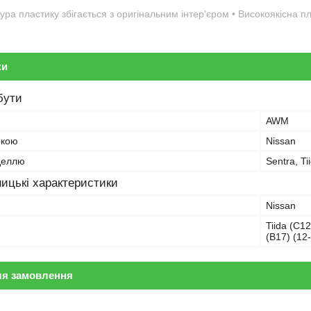
ура пластику збігається з оригінальним інтер'єром • Високоякісна 
ки
бути
AWM
ркою
Nissan
оделлю
Sentra, Ti
ицькі характеристики
Nissan
Tiida (C12
(B17) (12
ля замовлення