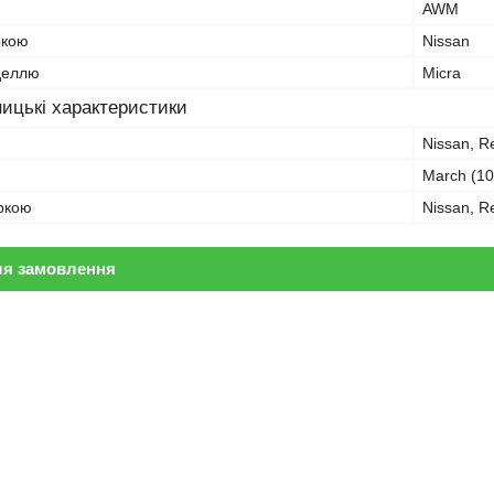
AWM
ркою
Nissan
оделлю
Micra
ицькі характеристики
Nissan, R
March (10-
аркою
Nissan, R
ля замовлення