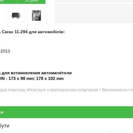
18 днів
 Carav 11-294 для автомобілів:
-2013
а для встановлення автомагнітоли
DIN - 173 x 98 mm; 178 x 102 mm
ура пластику збігається з оригінальним інтер'єром • Високоякісна 
ки
бути