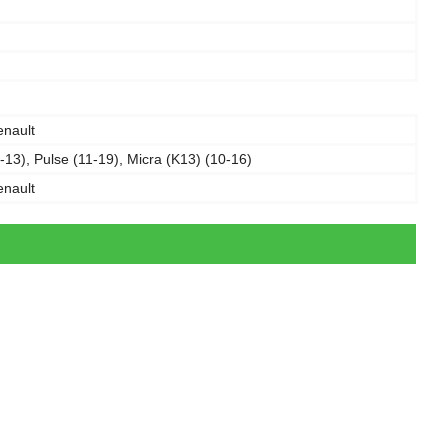
enault
13), Pulse (11-19), Micra (K13) (10-16)
enault