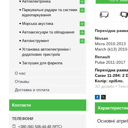
–10%
Автоелектроніка
Паркувальні радари та системи
відеопаркування
Морська акустика
Перехідна рамка
Автоаксесуари та обладнання
Nissan
Автоінструмент
Micra 2010-2013
March (k13) 2010
Установка автоелектроніки і
додаткових пристроїв
Renault
Pulse 2011-2017
Заглушки для фаркопа
Перехідна рамк
О нас
Carav 11-294: 2 
Колір: срібло.
Отзывы
3D дизайн • Текст
Доставка и оплата
Контакти
Характеристи
Основні атри
МТС
+380 (66) 506-44-48