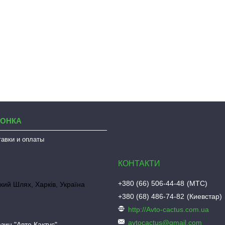
ЛОНКА
тавки и оплаты
+380 (66) 506-44-48
МТС
кий Шлях, Харків, Україна
+380 (68) 486-74-82
Киевстар
http://Avto-cactus.com.ua
avtocactus@gmail.com
зин "Авто Кактус"