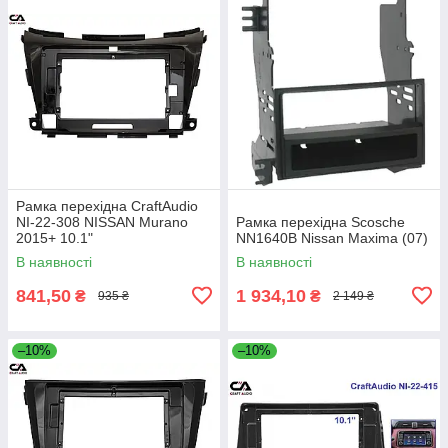
Рамка перехідна CraftAudio
NI-22-308 NISSAN Murano
Рамка перехідна Scosche
2015+ 10.1"
NN1640B Nissan Maxima (07)
В наявності
В наявності
841,50
1 934,10
₴
₴
935 ₴
2 149 ₴
–10%
–10%