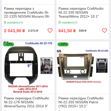
Рамка перехідна з
Рамка перехідна CraftAudio
проведенням CraftAudio Ni-
NI-22-335 NISSAN
22-1325 NISSAN Murano 08-
Teana/Altima 2012+ 10.1"
14 9"
В наявності
В наявності
2 043,90
841,50
₴
₴
2 271 ₴
935 ₴
–10%
–10%
Рамка перехідна CraftAudio
Рамка перехідна CraftAudio
NI-22-178 NISSAN
NI-22-255 NISSAN Patrol
Almera/Sunny 2011-2014 9"
(Y62) 2015+ 10,1"