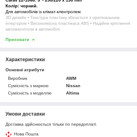
Колір: чорний.
Для автомобілів із клімат-клентролем.
3D дизайн • Текстура пластику збігається з оригінальним
інтер'єром • Високоякісна пластмаса ABS • Надійне кріплення
автомагнітоли в автомобілі
Приховати
Характеристики
Основні атрибути
Виробник
AWM
Сумісність з маркою
Nissan
Сумісність з моделлю
Altima
Умови доставки
Доставка здійснюється тільки по передоплаті.
Нова Пошта