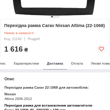
Перехідна рамка Carav Nissan Altima (22-1068)
Немає в наявності
Код: 21140
Роздріб
1 616
₴
пис
Характеристики
Доставка
Оплата
Умови пове
Опис
Перехідна рамка Carav 22-1068 для автомобілів:
Nissan
Altima 2006-2012
Перехідна рамка для встановлення автомагнітоли
Carav 22-1068: 9"- 230/220 х 130 mm