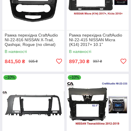
Рамка перехідна CraftAudio
Рамка перехідна CraftAudio
NI-22-816 NISSAN X-Trail,
NI-22-415 NISSAN Micra
Qashqai, Rogue (no climat)
(K14) 2017+ 10.1"
10,1"
В наявності
В наявності
841,50
897,30
₴
₴
935 ₴
997 ₴
–10%
–10%