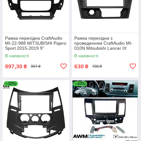
Рамка перехідна CraftAudio
Рамка перехідна з
MI-22-988 MITSUBISHI Pajero
проведенням CraftAudio MI-
Sport 2015-2019 9"
010N Mitsubishi Lancer IX
(China) 06-12 9"
В наявності
В наявності
897,30
630
₴
₴
997 ₴
700 ₴
–10%
–10%