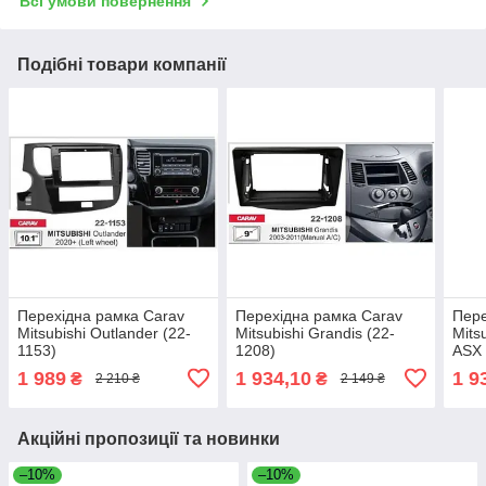
Всі умови повернення
Подібні товари компанії
Перехідна рамка Carav
Перехідна рамка Carav
Пере
Mitsubishi Outlander (22-
Mitsubishi Grandis (22-
Mits
1153)
1208)
ASX 
1 989
1 934,10
1 9
₴
₴
2 210 ₴
2 149 ₴
Акційні пропозиції та новинки
–10%
–10%