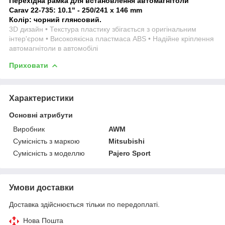
Перехідна рамка для встановлення автомагнітоли
Carav 22-735:
1
0.1" - 250/241 x 146 mm
Колір: чорний глянсовий.
3D дизайн • Текстура пластику збігається з оригінальним
інтер'єром • Високоякісна пластмаса ABS • Надійне кріплення
автомагнітоли в автомобілі
Приховати
Характеристики
Основні атрибути
Виробник
AWM
Сумісність з маркою
Mitsubishi
Сумісність з моделлю
Pajero Sport
Умови доставки
Доставка здійснюється тільки по передоплаті.
Нова Пошта