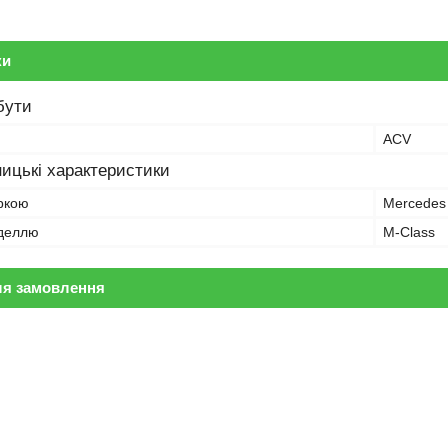
ки
бути
ACV
ицькі характеристики
аркою
Mercedes
оделлю
M-Class
ля замовлення