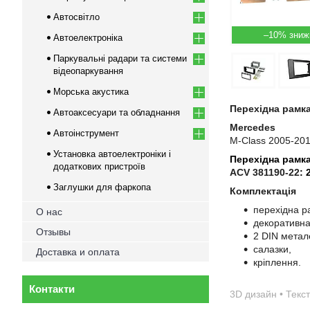
Автосвітло
–10%
Автоелектроніка
Паркувальні радари та системи
відеопаркування
Морська акустика
Перехідна рамк
Автоаксесуари та обладнання
Mercedes
Автоінструмент
M-Class 2005-20
Установка автоелектроніки і
Перехідна рамк
додаткових пристроїв
ACV 381190-22
:
Заглушки для фаркопа
Комплектація
перехідна р
О нас
декоративн
Отзывы
2 DIN метал
салазки,
Доставка и оплата
кріплення.
Контакти
3D дизайн • Текст