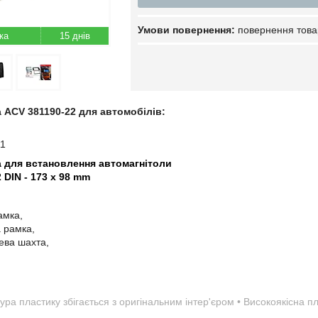
повернення това
15 днів
а
ACV
381190-22
для автомобілів:
11
а для встановлення автомагнітоли
2 DIN - 173 x 98 mm
амка,
а рамка,
ева шахта,
ура пластику збігається з оригінальним інтер'єром • Високоякісна 