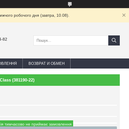
жчого робочого дня (завтра, 10.08).
4-82
ОВЛЕННЯ
ВОЗВРАТ И ОБМЕН
lass (381190-22)
ія тимчасово не приймає замовлення