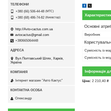
МТС
+380 (66) 506-44-48
Характеристи
Киевстар
+380 (68) 486-74-82
Основні атри
http://Avto-cactus.com.ua
Виробник
avtocactus@gmail.com
+380665064448
Користувальн
Сумісність із м
Сумісність із м
Вул.Полтавський Шлях, Харків,
Україна
Інформація д
Інтернет магазин "Авто Кактус"
Ціна:
2 210,40 ₴
Олександр