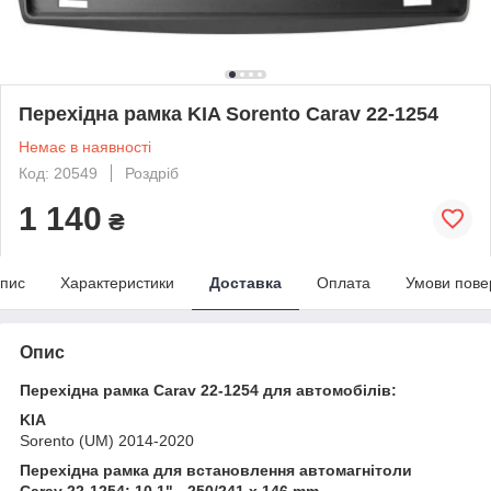
Перехідна рамка KIA Sorento Carav 22-1254
Немає в наявності
Код: 20549
Роздріб
1 140
₴
пис
Характеристики
Доставка
Оплата
Умови пове
Опис
Перехідна рамка Carav 22-1254 для автомобілів:
KIA
Sorento (UM) 2014-2020
Перехідна рамка для встановлення автомагнітоли
Carav 22-1254: 10.1" - 250/241 x 146 mm