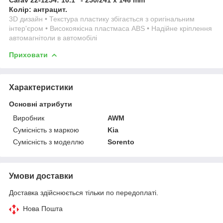
Колір: антрацит.
3D дизайн • Текстура пластику збігається з оригінальним
інтер'єром • Високоякісна пластмаса ABS • Надійне кріплення
автомагнітоли в автомобілі
Приховати
Характеристики
Основні атрибути
Виробник
AWM
Сумісність з маркою
Kia
Сумісність з моделлю
Sorento
Умови доставки
Доставка здійснюється тільки по передоплаті.
Нова Пошта