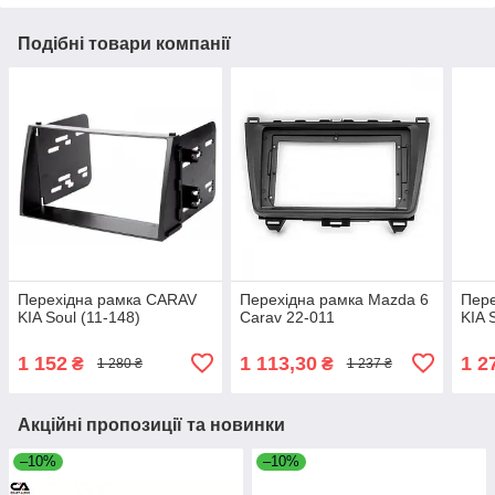
Подібні товари компанії
Перехідна рамка CARAV
Перехідна рамка Mazda 6
Пере
KIA Soul (11-148)
Carav 22-011
KIA 
1 152
1 113,30
1 2
₴
₴
1 280 ₴
1 237 ₴
Акційні пропозиції та новинки
–10%
–10%