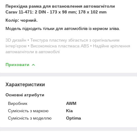
Перехідна рамка для встановлення автомагнітоли
Carav 11-471: 2 DIN - 173 x 98 mm; 178 x 102 mm
Колір: чорний.
Модель підходить тільки для автомобілів із кермом зліва.
3D дизайн • Текстура пластику збігається з оригінальним
інтер'єром • Високоякісна пластмаса ABS • Надійне кріплення
автомагнітоли в автомобілі
Приховати
Характеристики
Основні атрибути
Виробник
AWM
Сумісність з маркою
Kia
Сумісність з моделлю
Optima