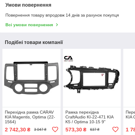
Умови повернення
Повернення товару впродовж 14 днів за рахунок покупця
Всі умови повернення
Подібні товари компанії
Перехідна рамка CARAV
Рамка перехідна
Пер
KIA Magentis, Optima (22-
CraftAudio KI-22-471 KIA
KIA 
1564)
K5 / Optima 10-15 9"
2 742,30
573,30
1 7
₴
₴
3 047 ₴
637 ₴