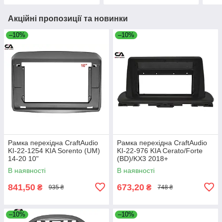
Акційні пропозиції та новинки
–10%
–10%
Рамка перехідна CraftAudio
Рамка перехідна CraftAudio
KI-22-1254 KIA Sorento (UM)
KI-22-976 KIA Cerato/Forte
14-20 10"
(BD)/KX3 2018+
В наявності
В наявності
841,50
673,20
₴
₴
935 ₴
748 ₴
–10%
–10%