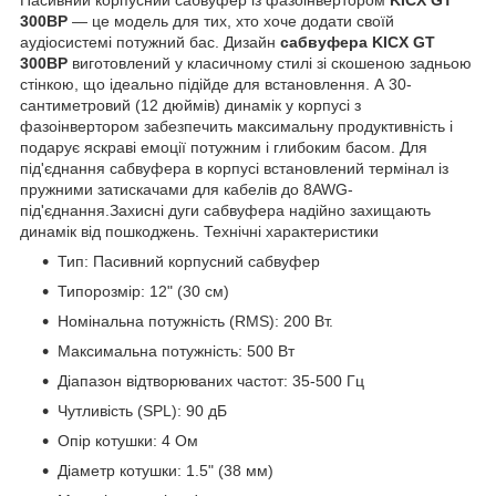
Пасивний корпусний сабвуфер із фазоінвертором
KICX GT
300BP
— це модель для тих, хто хоче додати своїй
аудіосистемі потужний бас. Дизайн
сабвуфера KICX GT
300BP
виготовлений у класичному стилі зі скошеною задньою
стінкою, що ідеально підійде для встановлення. А 30-
сантиметровий (12 дюймів) динамік у корпусі з
фазоінвертором забезпечить максимальну продуктивність і
подарує яскраві емоції потужним і глибоким басом. Для
під'єднання сабвуфера в корпусі встановлений термінал із
пружними затискачами для кабелів до 8AWG-
під'єднання.Захисні дуги сабвуфера надійно захищають
динамік від пошкоджень. Технічні характеристики
Тип: Пасивний корпусний сабвуфер
Типорозмір: 12" (30 см)
Номінальна потужність (RMS): 200 Вт.
Максимальна потужність: 500 Вт
Діапазон відтворюваних частот: 35-500 Гц
Чутливість (SPL): 90 дБ
Опір котушки: 4 Ом
Діаметр котушки: 1.5" (38 мм)