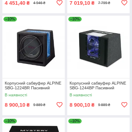
4 451,40
7 019,10
₴
₴
4 946 ₴
7 799 ₴
–10%
–10%
Корпусний сабвуфер ALPINE
Корпусний сабвуфер ALPINE
SBG-1224BR Пасивний
SBG-1244BP Пасивний
В наявності
В наявності
8 900,10
8 900,10
₴
₴
9 889 ₴
9 889 ₴
–10%
–10%