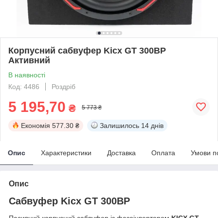
Корпусний сабвуфер Kicx GT 300BP
Активний
В наявності
Код: 4486
Роздріб
5 195,70
₴
5 773 ₴
Економія
577.30 ₴
Залишилось
14 днів
Опис
Характеристики
Доставка
Оплата
Умови п
Опис
Сабвуфер Kicx GT 300BP