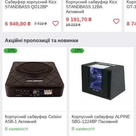
Сабвуфер корпусний Kicx
Корпусний сабвуфер Kicx
Корп
STANDBASS QD12BP
STANDBASS 12BA
GT-3
Активний
9 191,70
₴
6 949,80
8 7
₴
7 722 ₴
10 213 ₴
Акційні пропозиції та новинки
–10%
–10%
Корпусний сабвуфер Celsior
Корпусний сабвуфер ALPINE
ASB-1 Активний
SBG-1224BP Пасивний
В наявності
В наявності