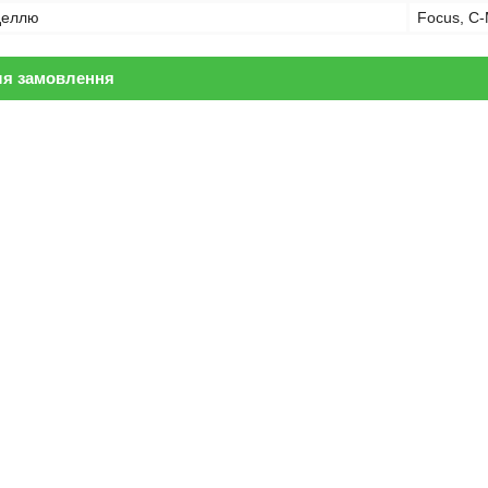
оделлю
Focus, C
ля замовлення