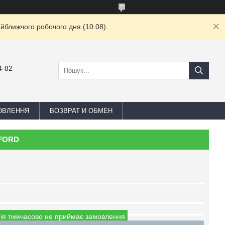
йближчого робочого дня (10.08).
4-82
ОВЛЕННЯ
ВОЗВРАТ И ОБМЕН
 FORD
ія тимчасово не приймає замовлення