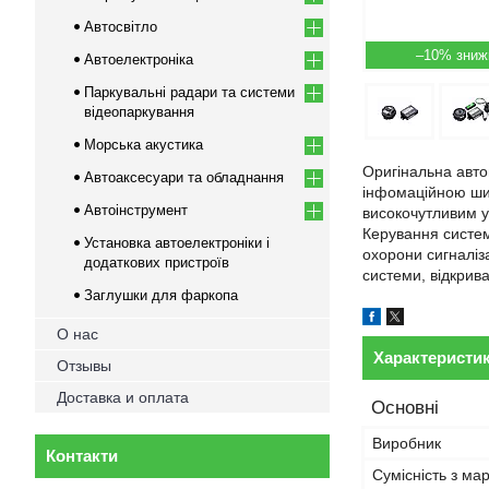
Автосвітло
–10%
Автоелектроніка
Паркувальні радари та системи
відеопаркування
Морська акустика
Оригінальна авто
Автоаксесуари та обладнання
інфомаційною шин
Автоінструмент
високочутливим у
Керування систем
Установка автоелектроніки і
охорони сигналіз
додаткових пристроїв
системи, відкрив
Заглушки для фаркопа
О нас
Характеристи
Отзывы
Доставка и оплата
Основні
Виробник
Контакти
Сумісність з ма