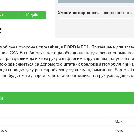
повернення това
16 днів
мобільна охоронна сигналізація FORD MFD1. Призначена для встан
ою CAN Bus. Автосигналізація обладнана потужною автономною си
льтразвуковим датчиком руху з цифровим керуванням, регульован
ою здійснюється за допомогою штатних брелоків автомобіля під ча
ація спрацьовує у разі спроби запуску двигуна, вимкнення бортової
ання будь-якої з дверей, капота або багажника, на рух усередині са
ки
Max
ркою
Ford