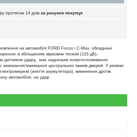
ру протягом 14 днів
за рахунок покупця
овлення на автомобілі FORD Focus і C-Max, обладнані
реною зі збільшеним звуковим тиском (115 дБ),
им датчиком удару, має наднизьке енергоспоживання.
с замикання/замикання центральних замків дверей. У режимі
 електромережі (зняття акумулятора), вимкнення дротів
лону автомобіля, на удар.