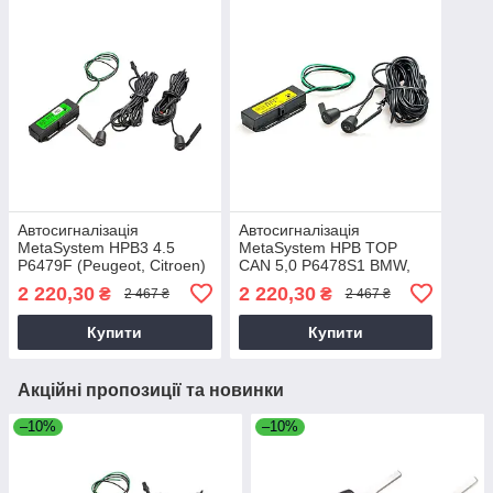
Автосигналізація
Автосигналізація
MetaSystem HPB3 4.5
MetaSystem HPB TOP
P6479F (Peugeot, Citroen)
CAN 5,0 P6478S1 BMW,
Citroen, FIAT, Ford,
2 220,30
2 220,30
₴
₴
2 467 ₴
2 467 ₴
Mercedes, Peugeot, Toyota
Купити
Купити
Акційні пропозиції та новинки
–10%
–10%