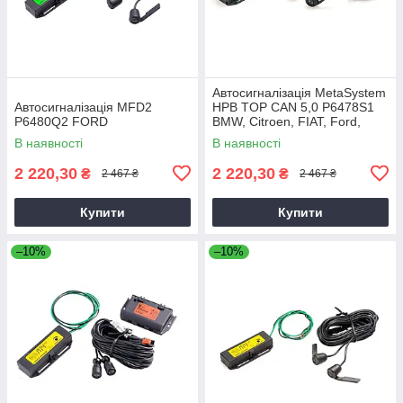
Автосигналізація MetaSystem
Автосигналізація MFD2
HPB TOP CAN 5,0 P6478S1
P6480Q2 FORD
BMW, Citroen, FIAT, Ford,
Mercedes, Peugeot, Toyota
В наявності
В наявності
2 220,30
2 220,30
₴
₴
2 467 ₴
2 467 ₴
Купити
Купити
–10%
–10%