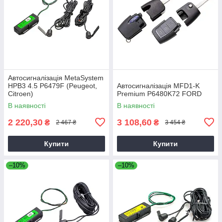
Автосигналізація MetaSystem
HPB3 4.5 P6479F (Peugeot,
Автосигналізація MFD1-K
Citroen)
Premium P6480K72 FORD
В наявності
В наявності
2 220,30
3 108,60
₴
₴
2 467 ₴
3 454 ₴
Купити
Купити
–10%
–10%