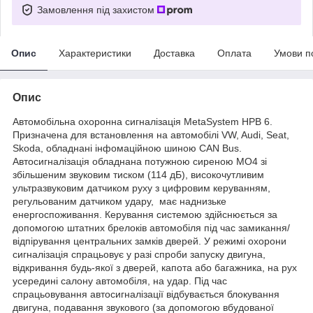
Замовлення під захистом
Опис
Характеристики
Доставка
Оплата
Умови п
Опис
Автомобільна охоронна сигналізація MetaSystem HPB 6.
Призначена для встановлення на автомобілі VW, Audi, Seat,
Skoda, обладнані інфомаційною шиною CAN Bus.
Автосигналізація обладнана потужною сиреною МО4 зі
збільшеним звуковим тиском (114 дБ), високочутливим
ультразвуковим датчиком руху з цифровим керуванням,
регульованим датчиком удару, має наднизьке
енергоспоживання. Керування системою здійснюється за
допомогою штатних брелоків автомобіля під час замикання/
відпірування центральних замків дверей. У режимі охорони
сигналізація спрацьовує у разі спроби запуску двигуна,
відкривання будь-якої з дверей, капота або багажника, на рух
усередині салону автомобіля, на удар. Під час
спрацьовування автосигналізації відбувається блокування
двигуна, подавання звукового (за допомогою вбудованої