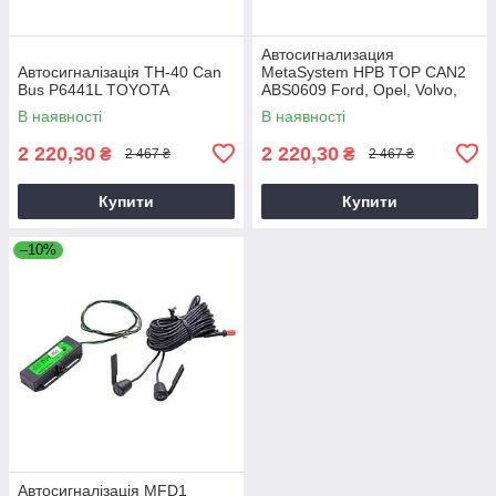
Автосигнализация
Автосигналізація TH-40 Can
MetaSystem HPB TOP CAN2
Bus P6441L TOYOTA
ABS0609 Ford, Opel, Volvo,
Chevrolet, Honda, Saab,
В наявності
В наявності
2 220,30
2 220,30
₴
₴
2 467 ₴
2 467 ₴
Купити
Купити
–10%
Автосигналізація MFD1