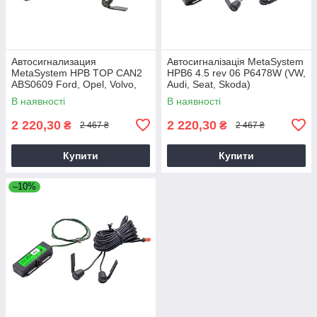
Автосигнализация
Автосигналізація MetaSystem
MetaSystem HPB TOP CAN2
HPB6 4.5 rev 06 P6478W (VW,
ABS0609 Ford, Opel, Volvo,
Audi, Seat, Skoda)
Chevrolet, Honda, Saab,
В наявності
В наявності
2 220,30
2 220,30
₴
₴
2 467 ₴
2 467 ₴
Купити
Купити
–10%