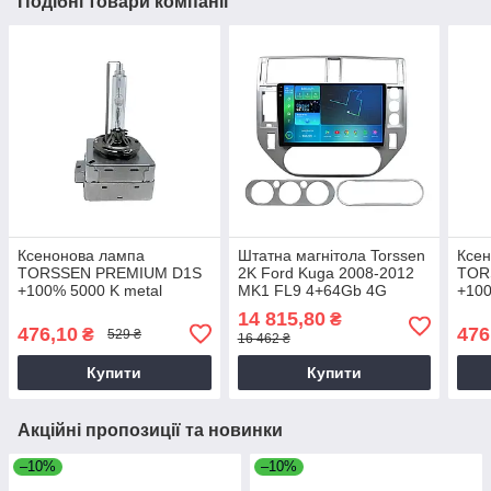
Подібні товари компанії
Ксенонова лампа
Штатна магнітола Torssen
Ксе
TORSSEN PREMIUM D1S
2K Ford Kuga 2008-2012
TOR
+100% 5000 K metal
MK1 FL9 4+64Gb 4G
+100
(20200096)
Carplay DSP
(202
14 815,80
₴
476,10
476
₴
529 ₴
16 462 ₴
Купити
Купити
Акційні пропозиції та новинки
–10%
–10%