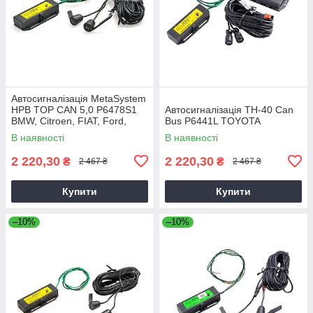
Автосигналізація MetaSystem
HPB TOP CAN 5,0 P6478S1
Автосигналізація TH-40 Can
BMW, Citroen, FIAT, Ford,
Bus P6441L TOYOTA
Mercedes, Peugeot, Toyota
В наявності
В наявності
2 220,30
2 220,30
₴
₴
2 467 ₴
2 467 ₴
Купити
Купити
–10%
–10%