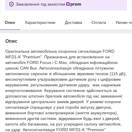
Замовлення під захистом
Опис
Характеристики
Доставка
Оплата
Умови п
Опис
Оригінальна автомобільна охоронна сигналізація FORD
MFD1-K "Premium". Призначена для встановлення на
автомобілі FORD Focus і C-Max, обладнані інфомаційною
шиною CAN Bus. Автосигналізація обладнана потужною
автономною сиреною зі збільшеним звуковим тиском (115 дБ),
високочутливим ультразвуковим датчиком руху з цифровим
керуванням, регульованим датчиком удару, має наднизьке
енергоспоживання. Керування системою здійснюється за
допомогою штатних брелоків автомобіля під час замикання/
відпірування центральних замків дверей. У режимі охорони
сигналізація спрацьовує у разі спроби запуску двигуна,
вимкнення бортової електромережі (зняття акумулятора),
вимкнення дротів системи, відкривання будь-якої з дверей,
капота або багажника, на рух усередині салону автомобіля,
на удар. Автосигналізація FORD MFD1-K "Premium"