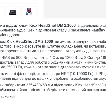
ий підсилювач Kicx HeadShot DM 2.1000
є ідеальним ріше
більного аудіо. Цей підсилювач класу D забезпечує надійну
діоподорож.
ачем
Kicx HeadShot DM 2.1000
ви зможете відчути всю глиби
д того, використовуєте ви штатне обладнання, чи встановил
потворення й оптимальне передавання звукових діапазонів.
 RMS до 800 Вт на канал за 4 Ом, до 1200 Вт за 2 Ом і до 1
вдосталь запасу для роботи з будь-якими акустичними сист
0 до 25000 Гц, кожна нота та звук відтворюватимуться з висо
жливості фільтрації, як-от фільтри HPF (10-10000 Гц) і LPF (
учання відповідно до ваших уподобань та особливостей акус
ми габаритами 235х430х68 мм підсилювач Kicx HeadShot DM 
займаючи зайвого місця та зберігаючи естетичний вигляд ва
ктеристики