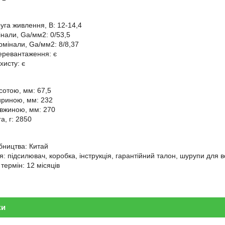
уга живлення, В: 12-14,4
інали, Ga/мм2: 0/53,5
рмінали, Ga/мм2: 8/8,37
перевантаження: є
хисту: є
сотою, мм: 67,5
ириною, мм: 232
овжиною, мм: 270
а, г: 2850
бництва: Китай
я: підсилювач, коробка, інструкція, гарантійний талон, шурупи для 
термін: 12 місяців
ки