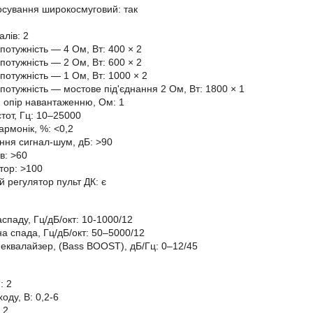
сування широкосмуговий: так
алів: 2
потужність — 4 Oм, Вт: 400 × 2
потужність — 2 Oм, Вт: 600 × 2
потужність — 1 Oм, Вт: 1000 × 2
потужність — мостове під'єднання 2 Oм, Вт: 1800 × 1
 опір навантаженню, Ом: 1
тот, Гц: 10–25000
армонік, %: <0,2
ння сигнал-шум, дБ: >90
в: >60
тор: >100
й регулятор пульт ДК: є
спаду, Гц/дБ/окт: 10-1000/12
а спада, Гц/дБ/окт: 50–5000/12
еквалайзер, (Bass BOOST), дБ/Гц: 0–12/45
: 2
ходу, В: 0,2-6
 2