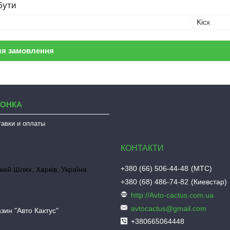
бути
Kicx
ля замовлення
ЛОНКА
тавки и оплаты
+380 (66) 506-44-48
МТС
кий Шлях, Харків, Україна
+380 (68) 486-74-82
Киевстар
http://Avto-cactus.com.ua
avtocactus@gmail.com
зин "Авто Кактус"
+380665064448