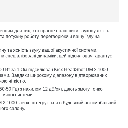
нням для тих, хто прагне поліпшити звукову якість
 та потужну роботу, перетворюючи вашу їзду на
ну та ясність звуку вашої акустичної системи.
и спеціалізовані динаміки, цей підсилювач гарантує
800 Вт за 1 Ом підсилювач Kicx HeadShot DM 2.1000
емами. Завдяки широкому діапазону відтворюваних
кою чіткістю.
50-50 Гц) з нахилом 12 дБ/окт, дають змогу тонко
тичної системи.
2.1000 легко інтегрується в будь-який автомобільний
шого салону.