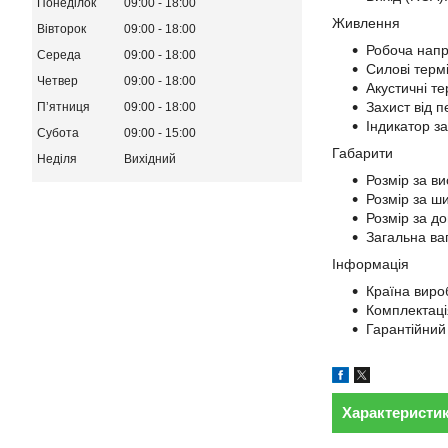
Понеділок
09:00
18:00
Живлення
Вівторок
09:00
18:00
Робоча напр
Середа
09:00
18:00
Силові терм
Четвер
09:00
18:00
Акустичні те
Захист від 
Пʼятниця
09:00
18:00
Індикатор за
Субота
09:00
15:00
Габарити
Неділя
Вихідний
Розмір за ви
Розмір за ш
Розмір за д
Загальна ваг
Інформація
Країна виро
Комплектаці
Гарантійний 
Характеристи