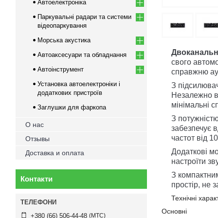
Автоелектроніка
Паркувальні радари та системи
відеопаркування
Морська акустика
Двоканальн
Автоаксесуари та обладнання
свого автомо
Автоінструмент
справжню ау
Установка автоелектроніки і
З підсилюв
додаткових пристроїв
Незалежно ві
мінімальні с
Заглушки для фаркопа
З потужністю
О нас
забезпечує 
частот від 1
Отзывы
Додаткові мо
Доставка и оплата
настроїти зв
З компактни
Контакти
простір, не 
Технічні хара
Основні
МТС
+380 (66) 506-44-48