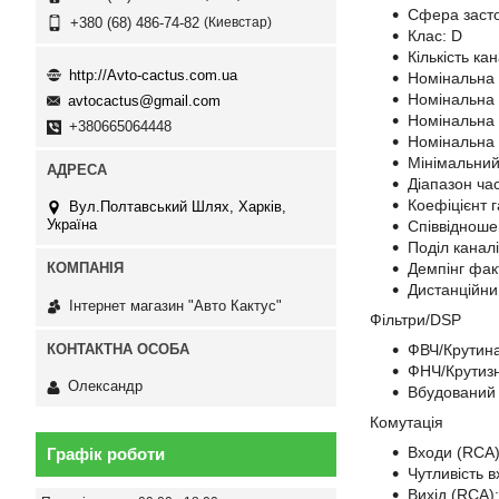
Сфера засто
Киевстар
+380 (68) 486-74-82
Клас: D
Кількість кан
http://Avto-cactus.com.ua
Номінальна 
Номінальна 
avtocactus@gmail.com
Номінальна 
+380665064448
Номінальна 
Мінімальний
Діапазон час
Коефіцієнт г
Вул.Полтавський Шлях, Харків,
Україна
Співвідноше
Поділ каналі
Демпінг фак
Дистанційни
Інтернет магазин "Авто Кактус"
Фільтри/DSP
ФВЧ/Крутина
ФНЧ/Крутизн
Олександр
Вбудований 
Комутація
Входи (RCA)
Графік роботи
Чутливість в
Вихід (RCA):