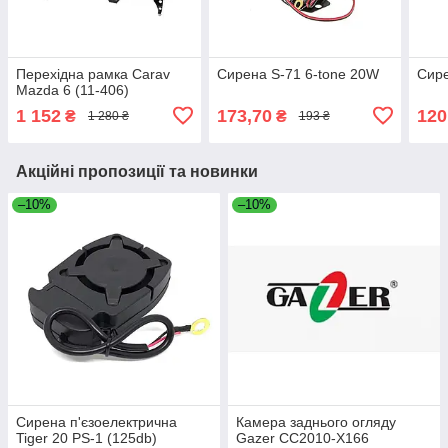
Перехідна рамка Carav
Сирена S-71 6-tone 20W
Сире
Mazda 6 (11-406)
1 152
173,70
120
₴
₴
1 280 ₴
193 ₴
Акційні пропозиції та новинки
–10%
–10%
Сирена п'єзоелектрична
Камера заднього огляду
Tiger 20 PS-1 (125db)
Gazer CC2010-X166