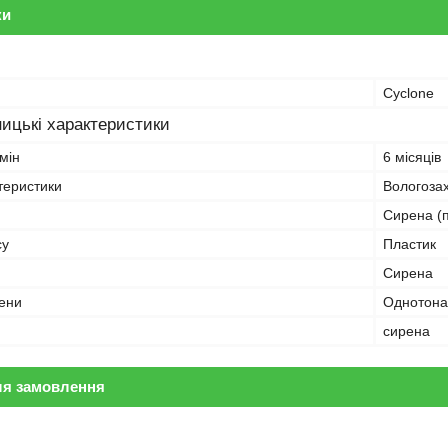
ки
Cyclone
ицькі характеристики
мін
6 місяців
теристики
Вологоза
Сирена (п
су
Пластик
Сирена
рени
Однотона
сирена
ля замовлення