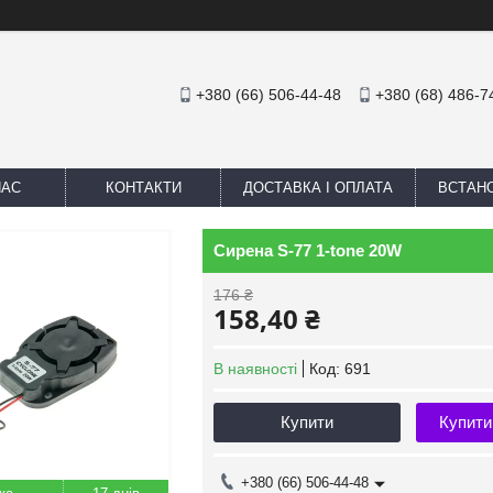
+380 (66) 506-44-48
+380 (68) 486-7
НАС
КОНТАКТИ
ДОСТАВКА І ОПЛАТА
ВСТАН
Сирена S-77 1-tone 20W
176 ₴
158,40 ₴
В наявності
Код:
691
Купити
Купити
+380 (66) 506-44-48