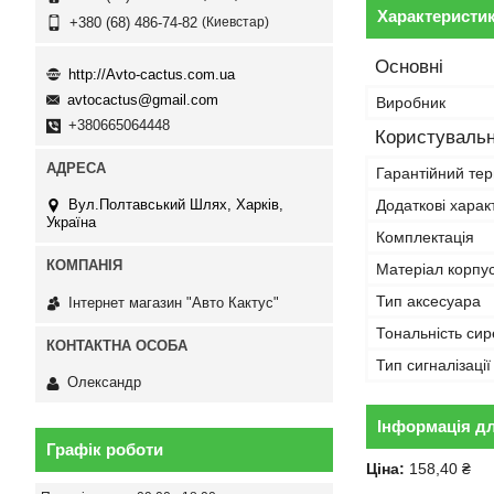
Характеристи
Киевстар
+380 (68) 486-74-82
Основні
http://Avto-cactus.com.ua
avtocactus@gmail.com
Виробник
+380665064448
Користувальн
Гарантійний тер
Додаткові харак
Вул.Полтавський Шлях, Харків,
Україна
Комплектація
Матеріал корпу
Тип аксесуара
Інтернет магазин "Авто Кактус"
Тональність си
Тип сигналізації
Олександр
Інформація д
Графік роботи
Ціна:
158,40 ₴