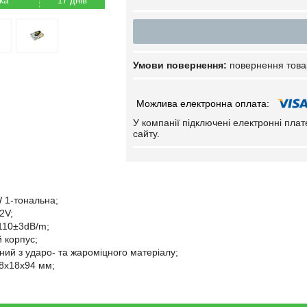
17 днів
повернення това
У компанії підключені електронні пла
сайту.
 1-тональна;
2V;
110±3dB/m;
 корпус;
ний з ударо- та жароміцного матеріалу;
58x18x94 мм;