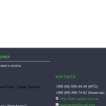
ЛОНКА
тавки и оплаты
+380 (66) 506-44-48
МТС
кий Шлях, Харків, Україна
+380 (68) 486-74-82
Киевстар
http://Avto-cactus.com.ua
avtocactus@gmail.com
зин "Авто Кактус"