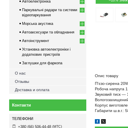
–10%
Автоелектроніка
Паркувальні радари та системи
відеопаркування
Морська акустика
Автоаксесуари та обладнання
Автоінструмент
Установка автоелектроніки і
додаткових пристроїв
Заглушки для фаркопа
О нас
Опис товару
Отзывы
П'єзо-сирена 20W
Робоча напруга 1
Доставка и оплата
Звуковий тиск — 
Вологозахищений
Контакти
Корпус виготовле
Габарити ш.в.г.: 
МТС
+380 (66) 506-44-48