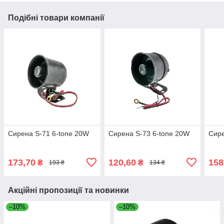
Подібні товари компанії
Сирена S-71 6-tone 20W
Сирена S-73 6-tone 20W
Сире
173,70
120,60
158
₴
₴
193 ₴
134 ₴
Акційні пропозиції та новинки
–10%
–10%