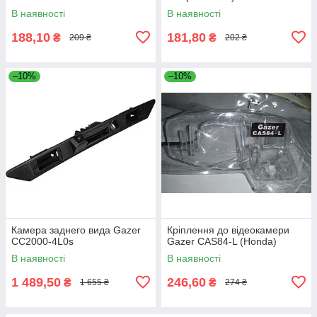
В наявності
В наявності
188,10
181,80
₴
₴
209 ₴
202 ₴
–10%
–10%
Камера заднего вида Gazer
Кріплення до відеокамери
CC2000-4L0s
Gazer CAS84-L (Honda)
В наявності
В наявності
1 489,50
246,60
₴
₴
1 655 ₴
274 ₴