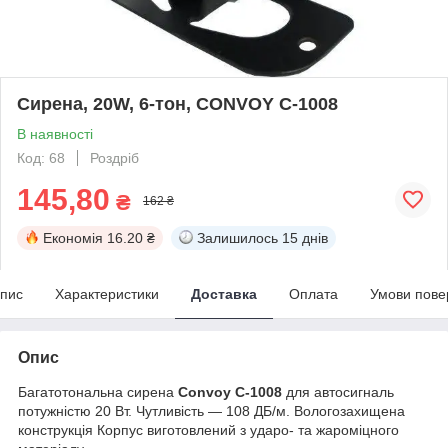
Сирена, 20W, 6-тон, CONVOY C-1008
В наявності
Код: 68
Роздріб
145,80
₴
162 ₴
Економія
16.20 ₴
Залишилось
15 днів
пис
Характеристики
Доставка
Оплата
Умови пове
Опис
Багатотональна сирена
Convoy C-1008
для автосигналь
потужністю 20 Вт. Чутливість — 108 ДБ/м. Вологозахищена
конструкція Корпус виготовлений з ударо- та жароміцного