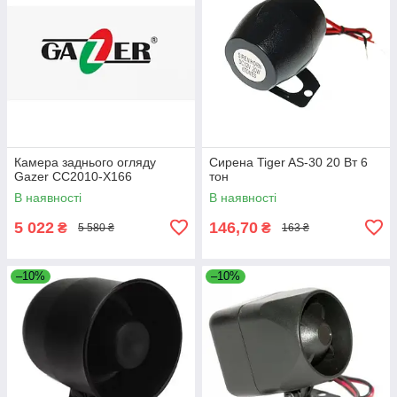
Камера заднього огляду
Сирена Tiger AS-30 20 Вт 6
Gazer CC2010-X166
тон
В наявності
В наявності
5 022
146,70
₴
₴
5 580 ₴
163 ₴
–10%
–10%