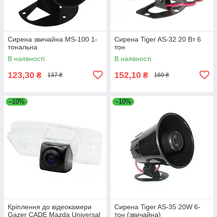
Сирена звичайна MS-100 1-
Сирена Tiger AS-32 20 Вт 6
тональна
тон
В наявності
В наявності
123,30
152,10
₴
₴
137 ₴
169 ₴
–10%
–10%
Кріплення до відеокамери
Сирена Tiger AS-35 20W 6-
Gazer CADE Mazda Universal
тон (звичайна)