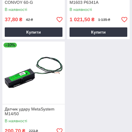
CONVOY 60-G
M1603 P6341A
В наявності
В наявності
37,80
1 021,50
₴
₴
42 ₴
1 135 ₴
Купити
Купити
–10%
Датчик удару MetaSystem
M14/50
В наявності
200,70
₴
223 ₴