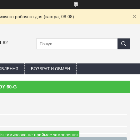
жчого робочого дня (завтра, 08.08).
4-82
ОВЛЕННЯ
ВОЗВРАТ И ОБМЕН
OY 60-G
ія тимчасово не приймає замовлення