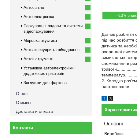
Автосвітло
–10%
Автоелектроніка
Паркувальні радари та системи
відеопаркування
Датчик розбиття 
під час розбиття
Морська акустика
датчика та необх
Автоаксесуари та обладнання
охоронної систем
вимикається охоронн
Автоінструмент
споживання в режимі о
Установка автоелектроніки і
тривоги...............
додаткових пристроїв
температур..........
2. Колодка роз'єму д
Заглушки для фаркопа
настроювання............
О нас
Отзывы
Характеристи
Доставка и оплата
Основні
Контакти
Виробник