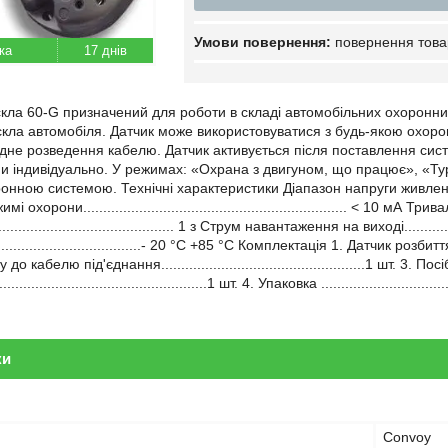
повернення това
17 днів
скла 60-G призначений для роботи в складі автомобільних охоронних
 скла автомобіля. Датчик може використовуватися з будь-якою охоро
ідне розведення кабелю. Датчик активується після поставлення сис
и індивідуально. У режимах: «Охрана з двигуном, що працює», «Тур
ою системою. Технічні характеристики Діапазон напруги живлення.............
хорони.................................................................. < 10 мА 
............................................. 1 з Струм навантаження на виході...........
...................................- 20 °C +85 °C Комплектація 1. Датчик розбиття
о кабелю під'єднання...................................................1 шт. 
.............................................1 шт. 4. Упаковка ..............................
ки
Convoy