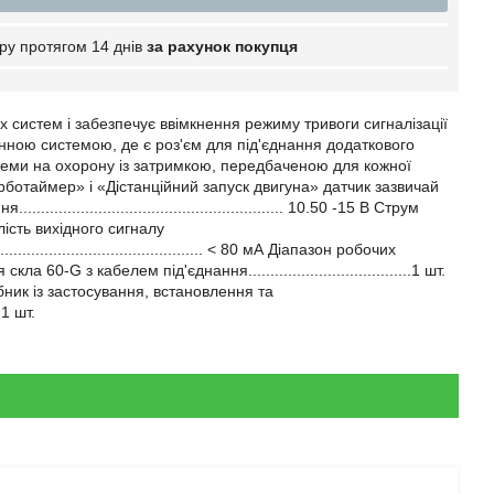
ру протягом 14 днів
за рахунок покупця
 систем і забезпечує ввімкнення режиму тривоги сигналізації
нною системою, де є роз'єм для під'єднання додаткового
теми на охорону із затримкою, передбаченою для кожної
ботаймер» і «Дістанційний запуск двигуна» датчик зазвичай
............................................... 10.50 -15 В Струм
Тривалість вихідного сигналу
.............................................. < 80 мА Діапазон робочих
 скла 60-G з кабелем під'єднання.....................................1 шт.
3. Посібник із застосування, встановлення та
..1 шт.