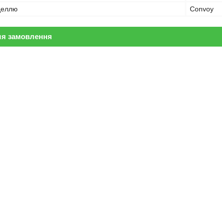
оделлю
Convoy
ля замовлення