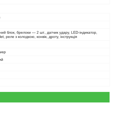
в
ий блок, брелоки — 2 шт., датчик удару, LED-індикатор,
et, реле з колодкою, конвік, дроту, інструкція
мер
ий