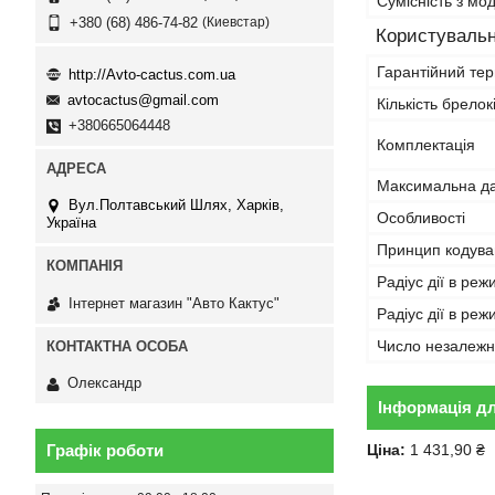
Сумісність з м
Киевстар
+380 (68) 486-74-82
Користувальн
Гарантійний тер
http://Avto-cactus.com.ua
avtocactus@gmail.com
Кількість брелок
+380665064448
Комплектація
Максимальна дал
Вул.Полтавський Шлях, Харків,
Особливості
Україна
Принцип кодув
Радіус дії в ре
Інтернет магазин "Авто Кактус"
Радіус дії в реж
Число незалежн
Олександр
Інформація д
Ціна:
1 431,90 ₴
Графік роботи