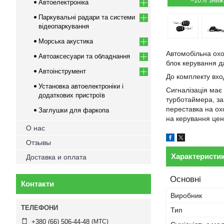
–10%
Автоелектроніка
Паркувальні радари та системи
відеопаркування
Морська акустика
Автомобільна охо
Автоаксесуари та обладнання
блок керування д
Автоінструмент
До комплекту вхо
Установка автоелектроніки і
Сигналізація має
додаткових пристроїв
турботаймера, зак
переставка на охо
Заглушки для фаркопа
на керування цен
О нас
Отзывы
Характеристи
Доставка и оплата
Основні
Контакти
Виробник
Тип
МТС
+380 (66) 506-44-48