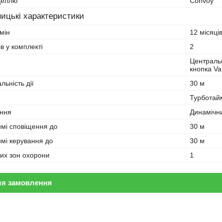
оделлю
Convoy
ицькі характеристики
мін
12 місяці
ів у комплекті
2
Центральн
кнопка Val
ьність дії
30 м
Турботай
ання
Динамічн
жимі сповіщення до
30 м
имі керування до
30 м
их зон охорони
1
ля замовлення