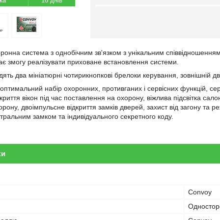
16 днів
ронна система з однобічним зв'язком з унікальним співвідношенням
ає змогу реалізувати приховане встановлення системи.
дять два мініатюрні чотирикнопкові брелоки керування, зовнішній дв
 оптимальний набір охоронних, противганих і сервісних функцій, се
риття вікон під час поставлення на охорону, віжлива підсвітка сало
рону, двоімпульсне відкриття замків дверей, захист від загону та 
тральним замком та індивідуального секретного коду.
ки
Convoy
Одностор