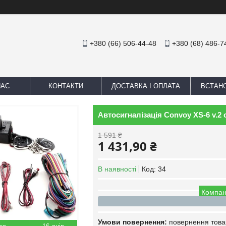
+380 (66) 506-44-48
+380 (68) 486-7
НАС
КОНТАКТИ
ДОСТАВКА І ОПЛАТА
ВСТАН
Автосигналізація Convoy XS-6 v.2
1 591 ₴
1 431,90 ₴
В наявності
Код:
34
Компан
повернення това