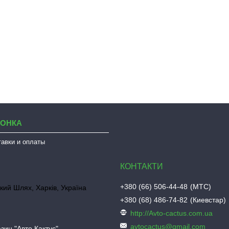
ЛОНКА
тавки и оплаты
+380 (66) 506-44-48
МТС
кий Шлях, Харків, Україна
+380 (68) 486-74-82
Киевстар
http://Avto-cactus.com.ua
avtocactus@gmail.com
зин "Авто Кактус"