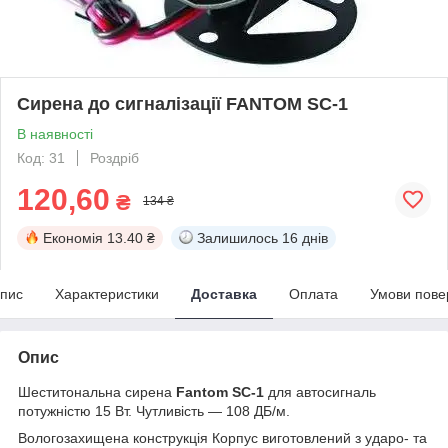
Сирена до сигналізації FANTOM SC-1
В наявності
Код: 31
Роздріб
120,60
₴
134 ₴
Економія
13.40 ₴
Залишилось
16 днів
пис
Характеристики
Доставка
Оплата
Умови пове
Опис
Шеститональна сирена
Fantom SC-1
для автосигналь
потужністю 15 Вт. Чутливість — 108 ДБ/м.
Вологозахищена конструкція Корпус виготовлений з ударо- та