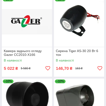
Камера заднього огляду
Сирена Tiger AS-30 20 Вт 6
Gazer CC2010-X166
тон
В наявності
В наявності
5 022
146,70
₴
₴
5 580 ₴
163 ₴
–10%
–10%