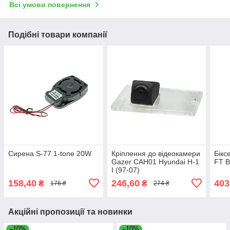
Всі умови повернення
Подібні товари компанії
Сирена S-77 1-tone 20W
Кріплення до відеокамери
Бікс
Gazer CAH01 Hyundai H-1
FT B
I (97-07)
158,40
246,60
403
₴
₴
176 ₴
274 ₴
Акційні пропозиції та новинки
–10%
–10%