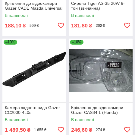
Кріплення до відеокамери
Сирена Tiger AS-35 20W 6-
Gazer CADE Mazda Universal
тон (звичайна)
В наявності
В наявності
188,10
181,80
₴
₴
209 ₴
202 ₴
–10%
–10%
Камера заднего вида Gazer
Кріплення до відеокамери
CC2000-4L0s
Gazer CAS84-L (Honda)
В наявності
В наявності
1 489,50
246,60
₴
₴
1 655 ₴
274 ₴