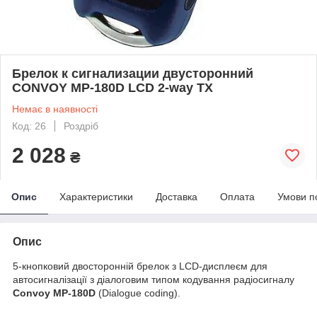
Брелок к сигнализации двусторонний
CONVOY MP-180D LCD 2-way TX
Немає в наявності
Код: 26
Роздріб
2 028
₴
Опис
Характеристики
Доставка
Оплата
Умови п
Опис
5-кнопковий двосторонній брелок з LCD-дисплеєм для
автосигналізації з діалоговим типом кодування радіосигналу
Convoy MP-180D
(Dialogue coding).