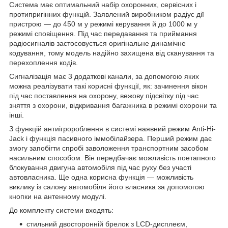
Система має оптимальний набір охоронних, сервісних і
протипригінних функцій. Заявлений виробником радіус дії
пристрою — до 450 м у режимі керування й до 1000 м у
режимі сповіщення. Під час передавання та приймання
радіосигналів застосовується оригінальне динамічне
кодування, тому модель надійно захищена від сканування та
перехоплення кодів.
Сигналізація має 3 додаткові канали, за допомогою яких
можна реалізувати такі корисні функції, як: зачинення вікон
під час поставлення на охорону, вежову підсвітку під час
зняття з охорони, відкривання багажника в режимі охорони та
інші.
З функцій антиігророблення в системі наявний режим Anti-Hi-
Jack і функція пасивного іммобілайзера. Перший режим дає
змогу запобігти спробі заволоження транспортним засобом
насильним способом. Він передбачає можливість поетапного
блокування двигуна автомобіля під час руху без участі
автовласника. Ще одна корисна функція — можливість
виклику із салону автомобіля його власника за допомогою
кнопки на антенному модулі.
До комплекту системи входять:
стильний двосторонній брелок з LCD-дисплеєм,