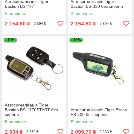
Автосигналізація Tiger
Автосигналізація Tiger
Bastion BS-777
Bastion BS-330 без сирени
В наявності
В наявності
2 154,60
2 154,60
₴
₴
2 394 ₴
2 394 ₴
–10%
–10%
Автосигналізація Tiger
Bastion BS-1770START без
Автосигналізація Tiger Escort
сирени
ES-400 без сирени
В наявності
В наявності
2 934
2 099,70
₴
₴
3 260 ₴
2 333 ₴