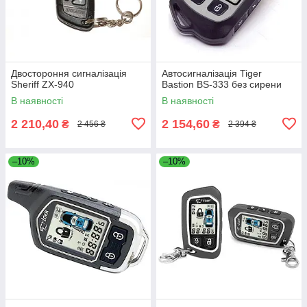
Двостороння сигналізація
Автосигналізація Tiger
Sheriff ZX-940
Bastion BS-333 без сирени
В наявності
В наявності
2 210,40
2 154,60
₴
₴
2 456 ₴
2 394 ₴
–10%
–10%