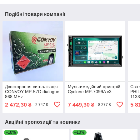
Подібні товари компанії
Двостороння сигналізація
Мультимедійний пристрій
Світ
CONVOY MP-57D dialogue
Cyclone MP-7099A v3
PHIL
868 MHz
113
Ulti
2 472,30
7 449,30
5 8
₴
₴
2 747 ₴
8 277 ₴
12/2
Акційні пропозиції та новинки
–10%
–10%