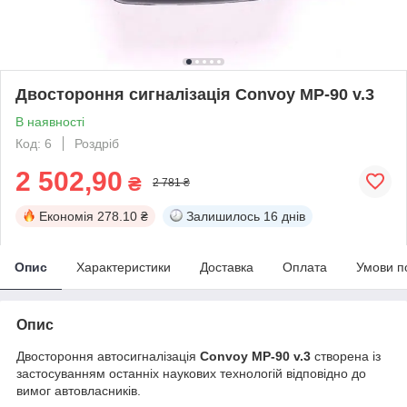
Двостороння сигналізація Convoy MP-90 v.3
В наявності
Код: 6
Роздріб
2 502,90
₴
2 781 ₴
Економія
278.10 ₴
Залишилось
16 днів
Опис
Характеристики
Доставка
Оплата
Умови п
Опис
Двостороння автосигналізація
Convoy MP-90 v.3
створена із
застосуванням останніх наукових технологій відповідно до
вимог автовласників.