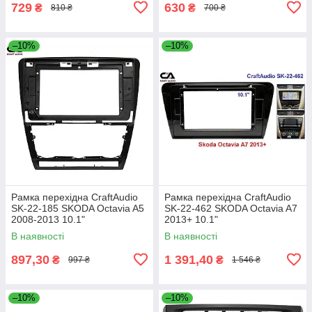
729
630
₴
₴
810 ₴
700 ₴
–10%
–10%
Рамка перехідна CraftAudio
Рамка перехідна CraftAudio
SK-22-185 SKODA Octavia A5
SK-22-462 SKODA Octavia A7
2008-2013 10.1"
2013+ 10.1"
В наявності
В наявності
897,30
1 391,40
₴
₴
997 ₴
1 546 ₴
–10%
–10%