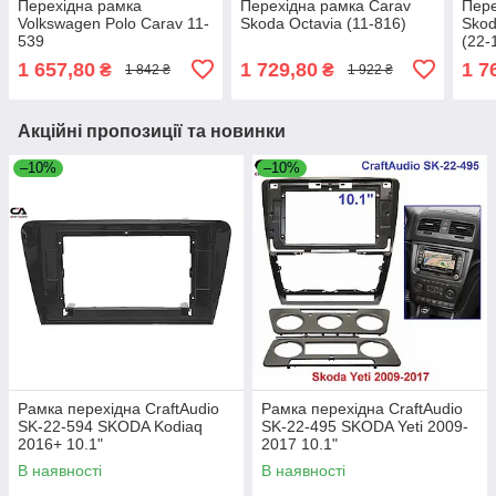
Перехідна рамка
Перехідна рамка Carav
Пере
Volkswagen Polo Carav 11-
Skoda Octavia (11-816)
Skod
539
(22-
1 657,80
1 729,80
1 7
₴
₴
1 842 ₴
1 922 ₴
Акційні пропозиції та новинки
–10%
–10%
Рамка перехідна CraftAudio
Рамка перехідна CraftAudio
SK-22-594 SKODA Kodiaq
SK-22-495 SKODA Yeti 2009-
2016+ 10.1"
2017 10.1"
В наявності
В наявності