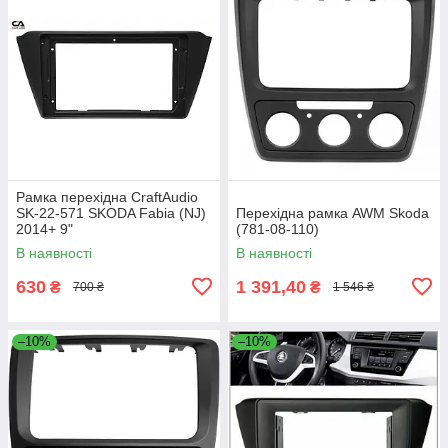
Рамка перехідна CraftAudio
SK-22-571 SKODA Fabia (NJ)
Перехідна рамка AWM Skoda
2014+ 9"
(781-08-110)
В наявності
В наявності
630
1 391,40
₴
₴
700 ₴
1 546 ₴
–10%
–10%