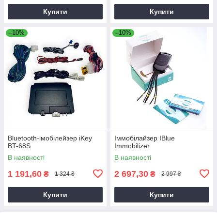
Купити
Купити
–10%
–10%
Bluetooth-імобілейзер iKey
Іммобілайзер IBlue
BT-68S
Immobilizer
В наявності
В наявності
1 191,60
2 697,30
₴
₴
1 324 ₴
2 997 ₴
Купити
Купити