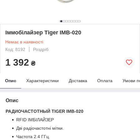
Іммобілайзер Tiger IMB-020
Немає в наявності
Код: 8192
Роздріб
1 392
₴
Опис
Характеристики
Доставка
Оплата
Умови п
Опис
РАДИОЧАСТОТНЫЙ TIGER IMB-020
RFID ІМБІЛАЙЗЕР
Дві радіочастотні мітки.
Частота 2.4 ГГц.