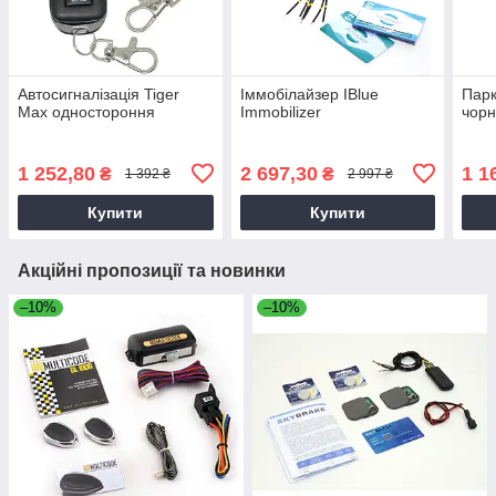
Автосигналізація Tiger
Іммобілайзер IBlue
Парк
Max одностороння
Immobilizer
чор
1 252,80
2 697,30
1 1
₴
₴
1 392 ₴
2 997 ₴
Купити
Купити
Акційні пропозиції та новинки
–10%
–10%