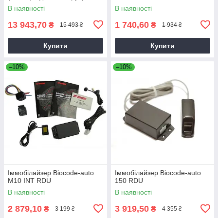
В наявності
В наявності
13 943,70
1 740,60
₴
₴
15 493 ₴
1 934 ₴
Купити
Купити
–10%
–10%
Іммобілайзер Biocode-auto
Іммобілайзер Biocode-auto
M10 INT RDU
150 RDU
В наявності
В наявності
2 879,10
3 919,50
₴
₴
3 199 ₴
4 355 ₴