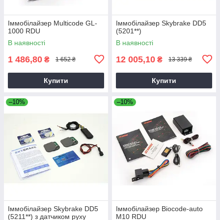
Іммобілайзер Multicode GL-
Іммобілайзер Skybrake DD5
1000 RDU
(5201**)
В наявності
В наявності
1 486,80
12 005,10
₴
₴
1 652 ₴
13 339 ₴
Купити
Купити
–10%
–10%
Іммобілайзер Skybrake DD5
Іммобілайзер Biocode-auto
(5211**) з датчиком руху
M10 RDU