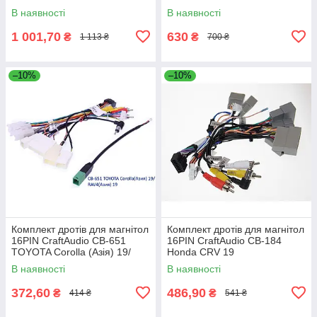
RV 16-18/Monza 19
В наявності
В наявності
1 001,70
630
₴
₴
1 113 ₴
700 ₴
–10%
–10%
Комплект дротів для магнітол
Комплект дротів для магнітол
16PIN CraftAudio CB-651
16PIN CraftAudio CB-184
TOYOTA Corolla (Азія) 19/
Honda CRV 19
RAV4 (Азія) 19
В наявності
В наявності
372,60
486,90
₴
₴
414 ₴
541 ₴