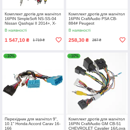
Комплект дротів для магнітол
Комплект дротів для магнітол
16PIN SimpleSoft NS-SS-04
16PIN CraftAudio PSA CB-
Nissan Qashqai II 2014+, X-
884# Peugeot
Trail 2015+ (T32)
В наявності
В наявності
1 547,10
258,30
₴
₴
1 719 ₴
287 ₴
–10%
–10%
Перехідник для магнітол 9",
Комплект дротів для магнітол
10.1" Honda Accord Carav 16-
16PIN CraftAudio GM CB-51
166
CHEVROLET Cavalier 16/Lova