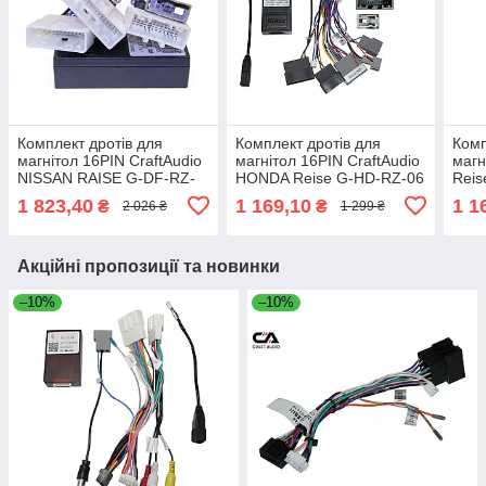
Комплект дротів для
Комплект дротів для
Комп
магнітол 16PIN CraftAudio
магнітол 16PIN CraftAudio
магн
NISSAN RAISE G-DF-RZ-
HONDA Reise G-HD-RZ-06
Reis
57 Quashkai 2012-2019 +
22-766 HONDA CR-V /
CR-V
1 823,40
1 169,10
1 1
₴
₴
2 026 ₴
1 299 ₴
Круговий
Accord / Civiс
(15-
Акційні пропозиції та новинки
–10%
–10%