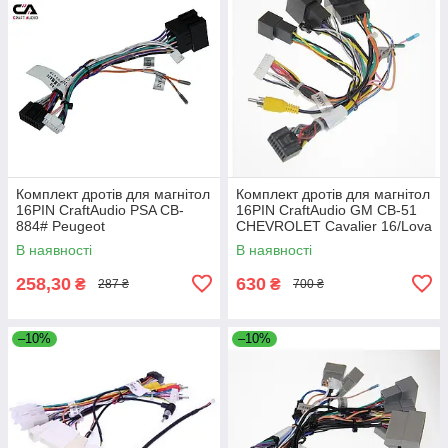
Комплект дротів для магнітол
Комплект дротів для магнітол
16PIN CraftAudio PSA CB-
16PIN CraftAudio GM CB-51
884# Peugeot
CHEVROLET Cavalier 16/Lova
RV 16-18/Monza 19
В наявності
В наявності
258,30
630
₴
₴
287 ₴
700 ₴
–10%
–10%