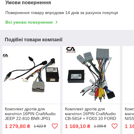
Умови повернення
Повернення товару впродовж 14 днів за рахунок покупця
Всі умови повернення
Подібні товари компанії
Комплект дротів для
Комплект дротів для
Комп
магнітол 16PIN CraftAudio
магнітол 16PIN CraftAudio
магн
JEEP 22-810 BNR-JP01
CB-581# + FD03.10 FORD
NIS
10-17
1.20
1 279,80
1 169,10
1 1
₴
₴
1 422 ₴
1 299 ₴