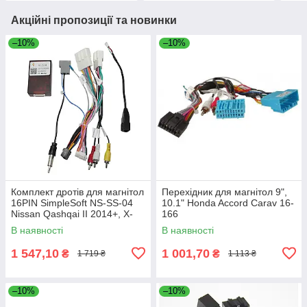
Акційні пропозиції та новинки
–10%
–10%
Комплект дротів для магнітол
Перехідник для магнітол 9",
16PIN SimpleSoft NS-SS-04
10.1" Honda Accord Carav 16-
Nissan Qashqai II 2014+, X-
166
Trail 2015+ (T32)
В наявності
В наявності
1 547,10
1 001,70
₴
₴
1 719 ₴
1 113 ₴
–10%
–10%