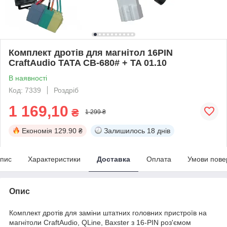
Комплект дротів для магнітол 16PIN
CraftAudio TATA CB-680# + TA 01.10
В наявності
Код: 7339
Роздріб
1 169,10
₴
1 299 ₴
Економія
129.90 ₴
Залишилось
18 днів
пис
Характеристики
Доставка
Оплата
Умови пове
Опис
Комплект дротів для заміни штатних головних пристроїв на
магнітоли CraftAudio, QLine, Baxster з 16-PIN роз'ємом