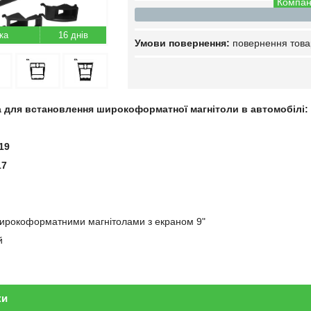
Компан
16 днів
повернення това
а для встановлення широкоформатної магнітоли в автомобілі:
19
17
широкоформатними магнітолами з екраном 9"
й
ки