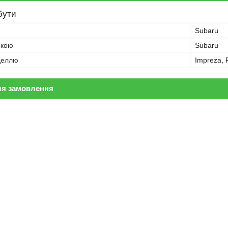
бути
Subaru
ркою
Subaru
оделлю
Impreza, 
ля замовлення