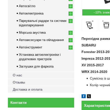
Автосвітло
–10%
Автоелектроніка
Паркувальні радари та системи
відеопаркування
Морська акустика
Перехідна рамк
Автоаксесуари та обладнання
SUBARU
Автоінструмент
Forester 2013-20
Установка автоелектроніки і
Impreza 2012-20
додаткових пристроїв
XV 2015-2017
Заглушки для фаркопа
WRX 2014-2020
О нас
Сумісна із 
Отзывы
Колір чорни
Доставка и оплата
Контакти
Характеристи