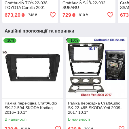
CraftAudio TOY-22-038
CraftAudio SUB-22-932
Craf
TOYOTA Corolla 2001-
SUBARU
SSA
2006
Forester/Impreza/XV 2015-
2017
673,20
729
673
₴
₴
748 ₴
810 ₴
2018 9"
Акційні пропозиції та новинки
–10%
–10%
Рамка перехідна CraftAudio
Рамка перехідна CraftAudio
SK-22-594 SKODA Kodiaq
SK-22-495 SKODA Yeti 2009-
2016+ 10.1"
2017 10.1"
В наявності
В наявності
729
630