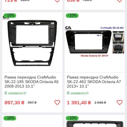
₴
₴
810 ₴
700 ₴
–10%
–10%
Рамка перехідна CraftAudio
Рамка перехідна CraftAudio
SK-22-185 SKODA Octavia A5
SK-22-462 SKODA Octavia A7
2008-2013 10.1"
2013+ 10.1"
В наявності
В наявності
897,30
1 391,40
₴
₴
997 ₴
1 546 ₴
–10%
–10%