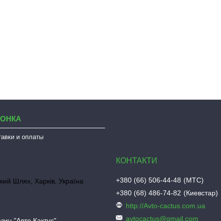
ЛОНКА
тавки и оплаты
+380 (66) 506-44-48
МТС
кий Шлях, Харків, Україна
+380 (68) 486-74-82
Киевстар
http://Avto-cactus.com.ua
avtocactus@gmail.com
зин "Авто Кактус"