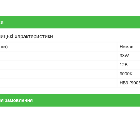
ки
ицькі характеристики
нка)
Немає
33W
12В
6000K
HB3 (9005
ля замовлення