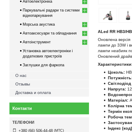
Автоелектроніка
Паркувальні радари та системи
відеопаркування
Морська акустика
ALed RR HB3/НB
Автоаксесуари та обладнання
Оновлена версія 
Автоінструмент
лампи до 33W і в
лампи неабияк по
Установка автоелектроніки і
додаткових пристроїв
Оновлений драйве
Характеристики
Заглушки для фаркопа
Цоколь:
HB
О нас
Потужність
Світлодіод
Отзывы
Напруга:
1
Доставка и оплата
Водонепро
Матеріал:
А
Колірна те
Контакти
Термін експ
Робоча тем
Застосува
Індекс (код
МТС
+380 (66) 506-44-48