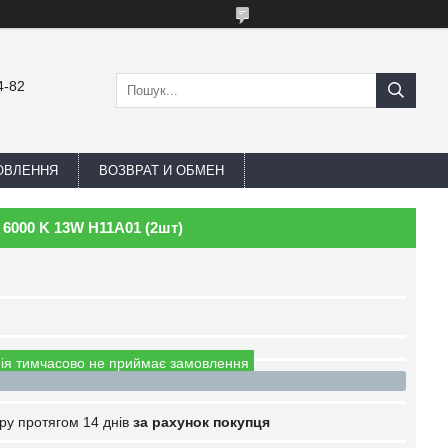
4-82
ОВЛЕННЯ
ВОЗВРАТ И ОБМЕН
 6000 K 13W H11A01 (2шт)
ія тимчасово не приймає замовлення
ру протягом 14 днів
за рахунок покупця