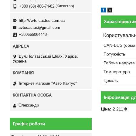
Киевстар
+380 (68) 486-74-82
http://Avto-cactus.com.ua
Характеристи
avtocactus@gmail.com
+380665064448
Користувальн
CAN-BUS (обма
Потужність
Вул.Полтавський Шлях, Харків,
Україна
Робоча напруга
Температура
Цоколь
Інтернет магазин "Авто Кактус"
Інформація д
Олександр
Ціна:
2 211 ₴
Графік роботи