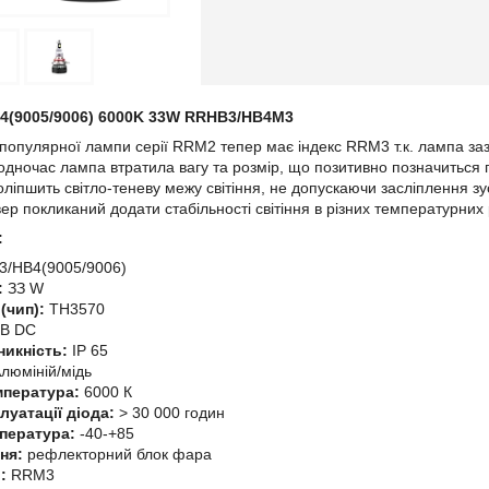
4(9005/9006)
6000K 33W RRHB3/HB4M3
популярної лампи серії RRM2 тепер має індекс RRM3 т.к. лампа за
одночас лампа втратила вагу та розмір, що позитивно позначиться 
ліпшить світло-теневу межу світіння, не допускаючи засліплення зу
р покликаний додати стабільності світіння в різних температурних 
:
3/НB4(9005/9006)
:
ЗЗ W
 (чип):
ТН3570
2В DC
никність:
IP 65
люміній/мідь
мпература:
6000 К
луатації діода:
> 30 000 годин
пература:
-40-+85
ння:
рефлекторний блок фара
):
RRM3