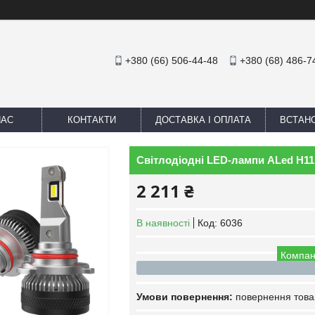
+380 (66) 506-44-48
+380 (68) 486-7
НАС
КОНТАКТИ
ДОСТАВКА І ОПЛАТА
ВСТАН
Світлодіодні LED-лампи ALed H11
2 211 ₴
В наявності
Код:
6036
Компан
повернення това