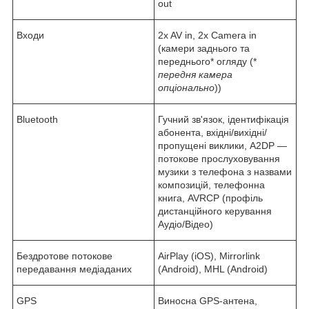
out
Входи
2x AV in, 2x Camera in
(камери заднього та
переднього* огляду (*
передня камера
опціонально
))
Bluetooth
Гучний зв'язок, ідентифікація
абонента, вхідні/вихідні/
пропущені виклики, A2DP —
потокове прослуховування
музики з телефона з назвами
композицій, телефонна
книга, AVRCP (профіль
дистанційного керування
Аудіо/Відео)
Бездротове потокове
AirPlay (iOS), Mirrorlink
передавання медіаданих
(Android), MHL (Android)
GPS
Виносна GPS-антена,