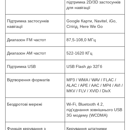
підтримка 2D/3D застосунків
для навігації
Підтримка застосунків
Google Карти, Navitel, iGo,
навігації
Сітігід, Here We Go
Диапазон FM частот
87,5-108,0 МГц
Диапазон АМ частот
522-1620 КГц
Підтримка USB
USB Flash до 32Гб
Відтворення форматів
MP3 / WMA / WAV / FLAC /
ALAC / APE / AAC / MP4 / AVI /
MKV / FLV / XVID / DivX
Бездротові мережі
Wi-Fi, Bluetooth 4.2,
під'єднання зовнішнього USB
3G модему (WCDMA)
Функція керування з
Керування штатними