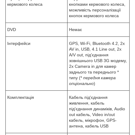
кермового колеса
кнопками кермового колеса,
можливість персоналізації
кнопок кермового колеса
DVD
Немає
Інтерфейси
GPS, Wi-Fi, Bluetooth 4.2, 2x
AV in, USB, 4.1 Line out, 2x
A/V out, під'єднання
зовнішнього USB 3G модему,
2x Camera in для камер
заднього та переднього *
типу (*
передня камера
опціонально
)
Комплектація
Кабель під'єднання
живлення, кабель
під'єднання динаміків, Audio
out кабель, Video in/out
кабель, мікрофон, GPS-
антена, кабель USB