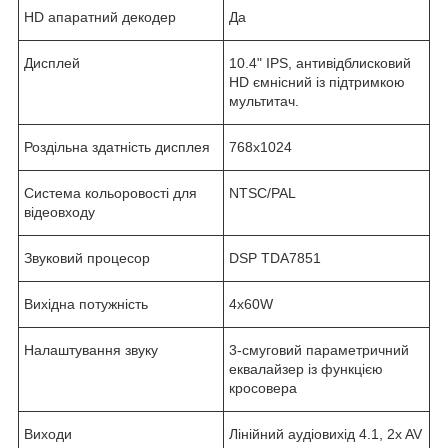
HD апаратний декодер
Да
Дисплей
10.4" IPS, антивідблисковий
HD ємнісний із підтримкою
мультитач.
Роздільна здатність дисплея
768х1024
Система кольоровості для
NTSC/PAL
відеовходу
Звуковий процесор
DSP TDA7851
Вихідна потужність
4х60W
Налаштування звуку
3-смуговий параметричний
еквалайзер із функцією
кросовера
Виходи
Лінійний аудіовихід 4.1, 2x AV