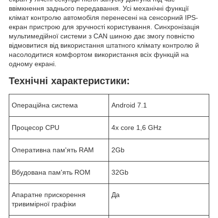
ввімкнення заднього передавання. Усі механічні функції
клімат контролю автомобіля перенесені на сенсорний IPS-
екран пристрою для зручності користування. Синхронізація
мультимедійної системи з CAN шиною дає змогу повністю
відмовитися від використання штатного клімату контролю й
насолодитися комфортом використання всіх функцій на
одному екрані.
Технічні характеристики:
Операційна система
Android 7.1
Процесор CPU
4x core 1,6 GHz
Оперативна пам'ять RAM
2Gb
Вбудована пам'ять ROM
32Gb
Апаратне прискорення
Да
тривимірної графіки