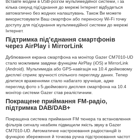
Вставте модем в USB-роз'єм мультимедійної системи, і за
кілька секунд під'єднання до мережі Інтернет відбудеться
автоматично без жодних налаштувань. Також Ви можете
використовувати Ваш смартфон або переносну Wi-Fi точку
доступу для під'єднання мультимедійної системи до мережі
Інтернет
.
Підтримка під'єднання смартфонів
через AirPlay і MirrorLink
Дублювання екрана смартфона на монітор Gazer CM7010-UD
стало можливим завдяки функціям
AirPlay (iOS) и MirrorLink
(Android)
. Мультимедіа або GPS-навігація на 10.4 дюймовому
дисплеї сприяє зручності спільного перегляду даних. Тепер
ділитися враженнями стало набагато зручніше, адже
перегляд фото з 5-дюймового дисплея смартфона на 10.4
монітор системи Gazer став реалістичним.
Покращене приймання FM-радіо,
підтримка DAB/DAB+
Покращена система приймання FM тюнера та встановлення
фільтрів сигналу неабияк підвищили
якість звуку
в Gazer
CM7010-UD. Автоматичне настроювання радіостанцій із
функцією збереження й точкова ручна підстроювання частот