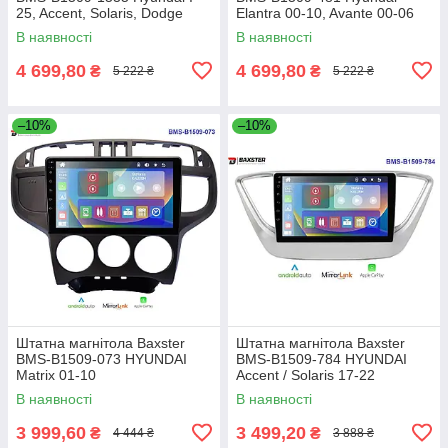
25, Accent, Solaris, Dodge
Elantra 00-10, Avante 00-06
Attitude
В наявності
В наявності
4 699,80
4 699,80
₴
₴
5 222 ₴
5 222 ₴
–10%
–10%
Штатна магнітола Baxster
Штатна магнітола Baxster
BMS-B1509-073 HYUNDAI
BMS-B1509-784 HYUNDAI
Matrix 01-10
Accent / Solaris 17-22
В наявності
В наявності
3 999,60
3 499,20
₴
₴
4 444 ₴
3 888 ₴