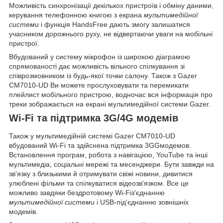
Можливість синхронізації декількох пристроїв і обміну даними,
керування телефонною книгою з екрана
мультимедійної
системи
і функція
HandsFree
дають змогу залишатися
учасником дорожнього руху, не відвертаючи уваги на мобільні
пристрої.
Вбудований у систему мікрофон із широкою діаграмою
спрямованості дає можливість вільного спілкування зі
співрозмовником із будь-якої точки салону. Також з Gazer
CM7010-UD Ви можете прослуховувати та перемикати
плейлист мобільного пристрою, водночас вся інформація про
треки зображається на екрані мультимедійної системи Gazer.
Wi-Fi та підтримка 3G/4G модемів
Також у мультимедійній системі Gazer CM7010-UD
вбудований Wi-Fi та здійснена підтримка
3GG
модемов.
Встановлення програм, робота з навігацією,
YouTube
та інші
мультимедіа, соціальні мережі та
месенджери
. Бути завжди на
зв'язку з близькими й отримувати свіжі новини, дивитися
улюблені фільми та спілкуватися відеозв'язком. Все це
можливо завдяки бездротовому
Wi-Fi
з'єднанню
мультимедійної системи
і USB-під'єднанню зовнішніх
модемів.