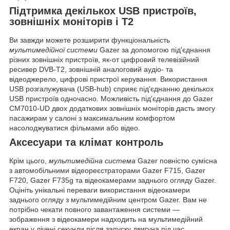
Підтримка декількох USB пристроїв,
зовнішніх моніторів і Т2
Ви завжди можете розширити функціональність
мультимедійної системи
Gazer за допомогою під'єднання
різних зовнішніх пристроїв, як-от цифровий телевізійний
ресивер
DVB-T2
, зовнішній аналоговий аудіо- та
відеоджерело, цифрові пристрої керування. Використання
USB розгалужувача (USB-hub) сприяє під'єднанню
декількох
USB пристроїв одночасно
. Можливість під'єднання до Gazer
CM7010-UD
двох додаткових зовнішніх моніторів
дасть змогу
пасажирам у салоні з максимальним комфортом
насолоджуватися фільмами або відео.
Аксесуари та клімат контроль
Крім цього,
мультимедійна система
Gazer повністю сумісна
з автомобільними відеореєстраторами Gazer F715,
Gazer
F720
,
Gazer F735g
та відеокамерами заднього огляду Gazer.
Оцініть унікальні переваги використання
відеокамери
заднього огляду
з мультимедійним центром Gazer. Вам не
потрібно чекати повного завантаження системи —
зображення з відеокамери надходить на мультимедійний
екран у
лічені секунди
після запуску двигуна під час