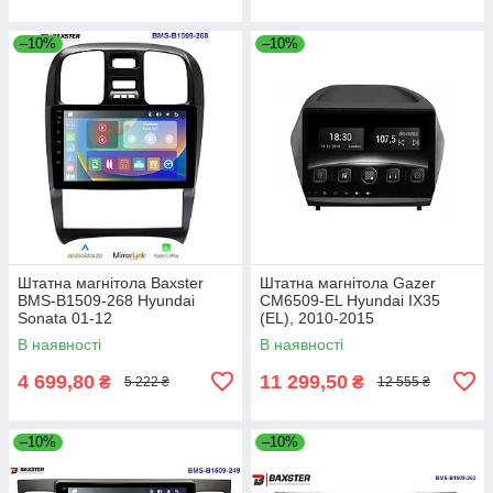
–10%
–10%
Штатна магнітола Baxster
Штатна магнітола Gazer
BMS-B1509-268 Hyundai
CM6509-EL Hyundai IX35
Sonata 01-12
(EL), 2010-2015
В наявності
В наявності
4 699,80
11 299,50
₴
₴
5 222 ₴
12 555 ₴
–10%
–10%