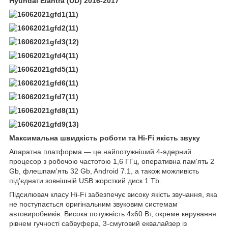
Hyundai Elantra (UD) 2016-2017
Максимальна швидкість роботи та Hi-Fi якість звуку
Апаратна платформа — це найпотужніший
4-ядерний
процесор
з робочою частотою 1,6 ГГц,
оперативна пам'ять 2
Gb
, флешпам'ять 32 Gb,
Android 7.1
, а також можливість
під'єднати зовнішній USB жорсткий диск
1 Tb
.
Підсилювач класу Hi-Fi забезпечує високу якість звучання, яка
не поступається оригінальним звуковим системам
автовиробників. Висока потужність 4х60 Вт, окреме керування
рівнем гучності сабвуфера, 3-смуговий еквалайзер із