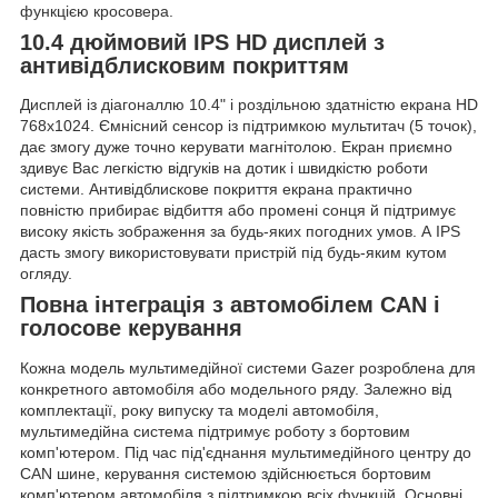
функцією кросовера.
10.4 дюймовий IPS HD дисплей з
антивідблисковим покриттям
Дисплей із діагоналлю 10.4" і роздільною здатністю екрана
HD
768x1024
. Ємнісний сенсор із підтримкою мультитач (5 точок),
дає змогу дуже точно керувати магнітолою. Екран приємно
здивує Вас легкістю відгуків на дотик і швидкістю роботи
системи.
Антивідблискове покриття
екрана практично
повністю прибирає відбиття або промені сонця й підтримує
високу якість зображення за будь-яких погодних умов. А IPS
дасть змогу використовувати пристрій під будь-яким кутом
огляду.
Повна інтеграція з автомобілем CAN і
голосове керування
Кожна модель мультимедійної системи Gazer розроблена для
конкретного автомобіля або модельного ряду. Залежно від
комплектації, року випуску та моделі автомобіля,
мультимедійна система підтримує роботу з бортовим
комп'ютером. Під час під'єднання мультимедійного центру до
CAN шине
, керування системою здійснюється
бортовим
комп'ютером автомобіля
з підтримкою всіх функцій. Основні