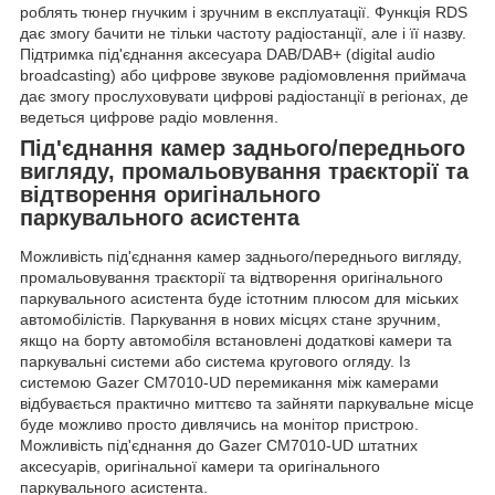
роблять тюнер гнучким і зручним в експлуатації. Функція RDS
дає змогу бачити не тільки частоту радіостанції, але і її назву.
Підтримка під'єднання аксесуара DAB/DAB+ (digital audio
broadcasting) або
цифрове звукове радіомовлення
приймача
дає змогу прослуховувати цифрові радіостанції в регіонах, де
ведеться цифрове радіо мовлення.
Під'єднання камер заднього/переднього
вигляду, промальовування траєкторії та
відтворення оригінального
паркувального асистента
Можливість під'єднання камер заднього/переднього вигляду,
промальовування траєкторії та відтворення оригінального
паркувального асистента буде істотним плюсом для міських
автомобілістів. Паркування в нових місцях стане зручним,
якщо на борту автомобіля встановлені додаткові
камери та
паркувальні системи
або
система кругового огляду
. Із
системою Gazer CM7010-UD перемикання між камерами
відбувається практично миттєво та зайняти паркувальне місце
буде можливо просто дивлячись на монітор пристрою.
Можливість під'єднання до Gazer CM7010-UD штатних
аксесуарів, оригінальної камери та оригінального
паркувального асистента.