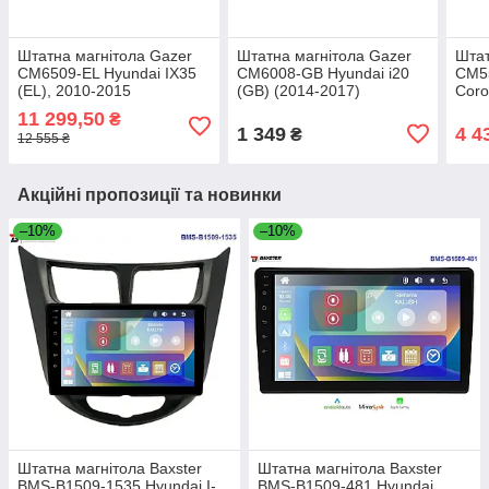
Штатна магнітола Gazer
Штатна магнітола Gazer
Штат
CM6509-EL Hyundai IX35
CM6008-GB Hyundai i20
CM55
(EL), 2010-2015
(GB) (2014-2017)
Coro
11 299,50
₴
1 349
4 4
₴
12 555 ₴
Акційні пропозиції та новинки
–10%
–10%
Штатна магнітола Baxster
Штатна магнітола Baxster
BMS-B1509-1535 Hyundai I-
BMS-B1509-481 Hyundai