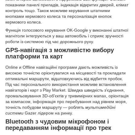
показники панелі приладів, індикація відкритих дверей, клімат
контроль тощо. Також можливе керування штатними
кнопками кермового колеса та персоналізація кнопок
кермового колеса.
Функція голосового керування
OK-Google
у виконанні штатної
магнітоли інтегруються у ваш автомобіль і сприяє зручності
роботи із системою під час дорожнього руху.
GPS-навігація з можливістю вибору
платформи та карт
Online
и
Offline
навігаційні програми дають можливість із
високою точністю орієнтуватися на місцевості та прокладати
оптимальні маршрути, відштовхуючись від
відбиття пробок
.
Під час персонального використання можливе встановлення
навігаторів і карт з
Play Market
. Швидка швидкість з'єднання,
промальовування
3D-об'єктів
у тривимірних мапах, орієнтація
за компасом, інформація про перебування над рівнем моря,
точність побудови маршруту — роблять
мультимедійні
системи
Gazer лідером на ринку.
Bluetooth з чудовим мікрофоном і
передаванням інформації про трек