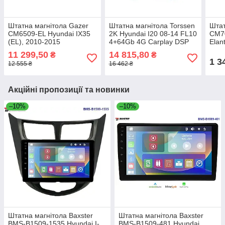
Штатна магнітола Gazer
Штатна магнітола Torssen
Штат
CM6509-EL Hyundai IX35
2K Hyundai I20 08-14 FL10
CM7
(EL), 2010-2015
4+64Gb 4G Carplay DSP
Elan
11 299,50
14 815,80
₴
₴
1 3
12 555 ₴
16 462 ₴
Акційні пропозиції та новинки
–10%
–10%
Штатна магнітола Baxster
Штатна магнітола Baxster
BMS-B1509-1535 Hyundai I-
BMS-B1509-481 Hyundai