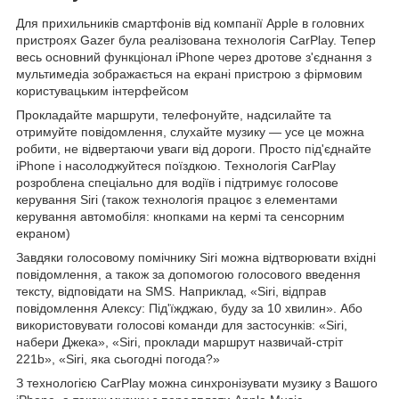
Для прихильників смартфонів від компанії Apple в головних
пристроях Gazer була реалізована технологія CarPlay. Тепер
весь основний функціонал iPhone через дротове з'єднання з
мультимедіа зображається на екрані пристрою з фірмовим
користувацьким інтерфейсом
Прокладайте маршрути, телефонуйте, надсилайте та
отримуйте повідомлення, слухайте музику — усе це можна
робити, не відвертаючи уваги від дороги. Просто під'єднайте
iPhone і насолоджуйтеся поїздкою. Технологія CarPlay
розроблена спеціально для водіїв і підтримує голосове
керування Siri (також технологія працює з елементами
керування автомобіля: кнопками на кермі та сенсорним
екраном)
Завдяки голосовому помічнику Siri можна відтворювати вхідні
повідомлення, а також за допомогою голосового введення
тексту, відповідати на SMS. Наприклад, «Siri, відправ
повідомлення Алексу: Під'їжджаю, буду за 10 хвилин». Або
використовувати голосові команди для застосунків: «Siri,
набери Джека», «Siri, проклади маршрут назвичай-стріт
221b», «Siri, яка сьогодні погода?»
З технологією CarPlay можна синхронізувати музику з Вашого