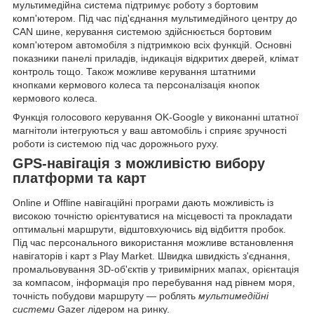
мультимедійна система підтримує роботу з бортовим
комп'ютером. Під час під'єднання мультимедійного центру до
CAN шине
, керування системою здійснюється
бортовим
комп'ютером автомобіля
з підтримкою всіх функцій. Основні
показники панелі приладів, індикація відкритих дверей, клімат
контроль тощо. Також можливе керування штатними
кнопками кермового колеса та персоналізація кнопок
кермового колеса.
Функція голосового керування
OK-Google
у виконанні штатної
магнітоли інтегруються у ваш автомобіль і сприяє зручності
роботи із системою під час дорожнього руху.
GPS-навігація з можливістю вибору
платформи та карт
Online
и
Offline
навігаційні програми дають можливість із
високою точністю орієнтуватися на місцевості та прокладати
оптимальні маршрути, відштовхуючись від
відбиття пробок
.
Під час персонального використання можливе встановлення
навігаторів і карт з
Play Market
. Швидка швидкість з'єднання,
промальовування
3D-об'єктів
у тривимірних мапах, орієнтація
за компасом, інформація про перебування над рівнем моря,
точність побудови маршруту — роблять
мультимедійні
системи
Gazer лідером на ринку.