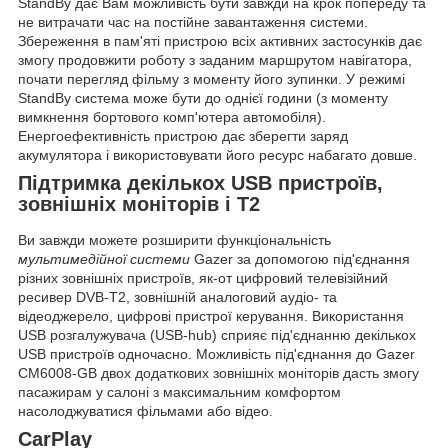
StandBy
дає Вам можливість бути завжди на крок попереду та
не витрачати час на постійне завантаження системи.
Збереження в пам'яті пристрою всіх активних застосунків дає
змогу продовжити роботу з заданим маршрутом навігатора,
почати перегляд фільму з моменту його зупинки. У режимі
StandBy система може бути до однієї години (з моменту
вимкнення бортового комп'ютера автомобіля).
Енергоефективність пристрою дає
зберегти заряд
акумулятора
і використовувати його ресурс набагато довше.
Підтримка декількох USB пристроїв,
зовнішніх моніторів і Т2
Ви завжди можете розширити функціональність
мультимедійної системи
Gazer за допомогою під'єднання
різних зовнішніх пристроїв, як-от цифровий телевізійний
ресивер
DVB-T2
, зовнішній аналоговий аудіо- та
відеоджерело, цифрові пристрої керування. Використання
USB розгалужувача (USB-hub) сприяє під'єднанню
декількох
USB пристроїв одночасно
. Можливість під'єднання до Gazer
CM6008-GB
двох додаткових зовнішніх моніторів
дасть змогу
пасажирам у салоні з максимальним комфортом
насолоджуватися фільмами або відео.
CarPlay