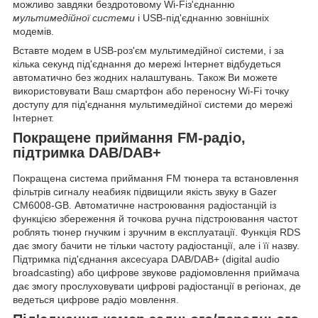
можливо завдяки бездротовому
Wi-Fi
з'єднанню
мультимедійної системи
і USB-під'єднанню зовнішніх
модемів.
Вставте модем в USB-роз'єм мультимедійної системи, і за
кілька секунд під'єднання до мережі Інтернет відбудеться
автоматично без жодних налаштувань. Також Ви можете
використовувати Ваш смартфон або переносну Wi-Fi точку
доступу для під'єднання мультимедійної системи до мережі
Інтернет
.
Покращене приймання FM-радіо,
підтримка DAB/DAB+
Покращена система приймання FM тюнера та встановлення
фільтрів сигналу неабияк підвищили
якість звуку
в Gazer
CM6008-GB. Автоматичне настроювання радіостанцій із
функцією збереження й точкова ручна підстроювання частот
роблять тюнер гнучким і зручним в експлуатації. Функція RDS
дає змогу бачити не тільки частоту радіостанції, але і її назву.
Підтримка під'єднання аксесуара DAB/DAB+ (digital audio
broadcasting) або
цифрове звукове радіомовлення
приймача
дає змогу прослуховувати цифрові радіостанції в регіонах, де
ведеться цифрове радіо мовлення.