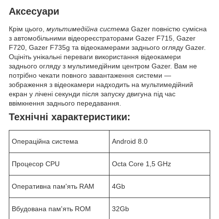
Аксесуари
Крім цього,
мультимедійна система
Gazer повністю сумісна
з автомобільними відеореєстраторами
Gazer F715
,
Gazer
F720
,
Gazer F735g
та відеокамерами заднього огляду Gazer.
Оцініть унікальні переваги використання
відеокамери
заднього огляду
з мультимедійним центром Gazer. Вам не
потрібно чекати повного завантаження системи —
зображення з відеокамери надходить на мультимедійний
екран у
лічені секунди
після запуску двигуна під час
ввімкнення заднього передавання.
Технічні характеристики:
Операційна система
Android 8.0
Процесор CPU
Octa Core 1,5 GHz
Оперативна пам'ять RAM
4Gb
Вбудована пам'ять ROM
32Gb