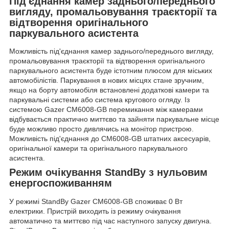
Під'єднання камер заднього/переднього
вигляду, промальовування траєкторії та
відтворення оригінального
паркувального асистента
Можливість під'єднання камер заднього/переднього вигляду,
промальовування траєкторії та відтворення оригінального
паркувального асистента буде істотним плюсом для міських
автомобілістів. Паркування в нових місцях стане зручним,
якщо на борту автомобіля встановлені додаткові
камери та
паркувальні системи
або
система кругового огляду
. Із
системою Gazer CM6008-GB перемикання між камерами
відбувається практично миттєво та зайняти паркувальне місце
буде можливо просто дивлячись на монітор пристрою.
Можливість під'єднання до CM6008-GB штатних аксесуарів,
оригінальної камери та оригінального паркувального
асистента.
Режим очікування StandBy з нульовим
енергоспоживанням
У режимі StandBy Gazer CM6008-GB споживає 0 Вт
електрики. Пристрій виходить із режиму очікування
автоматично та миттєво під час наступного запуску двигуна.