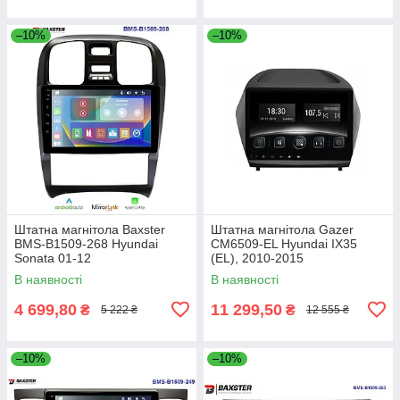
–10%
–10%
Штатна магнітола Baxster
Штатна магнітола Gazer
BMS-B1509-268 Hyundai
CM6509-EL Hyundai IX35
Sonata 01-12
(EL), 2010-2015
В наявності
В наявності
4 699,80
11 299,50
₴
₴
5 222 ₴
12 555 ₴
–10%
–10%