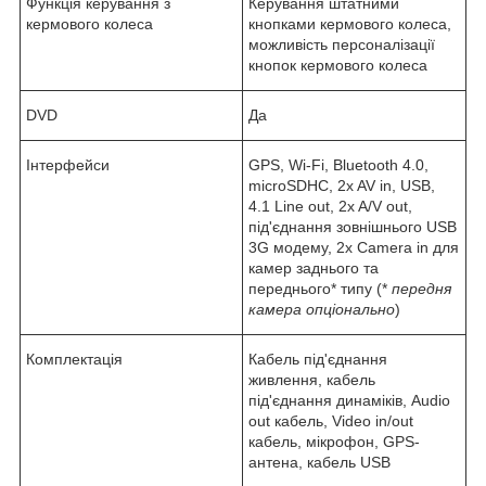
Функція керування з
Керування штатними
кермового колеса
кнопками кермового колеса,
можливість персоналізації
кнопок кермового колеса
DVD
Да
Інтерфейси
GPS, Wi-Fi, Bluetooth 4.0,
microSDHC, 2x AV in, USB,
4.1 Line out, 2x A/V out,
під'єднання зовнішнього USB
3G модему, 2x Camera in для
камер заднього та
переднього* типу (*
передня
камера опціонально
)
Комплектація
Кабель під'єднання
живлення, кабель
під'єднання динаміків, Audio
out кабель, Video in/out
кабель, мікрофон, GPS-
антена, кабель USB