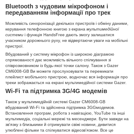
Bluetooth з чудовим мікрофоном і
передаванням інформації про трек
Можливість синхронізації декількох пристроїв і обміну даними,
керування телефонною книгою з екрана
мультимедійної
системи
і функція
HandsFree
дають змогу залишатися
учасником дорожнього руху, не відвертаючи уваги на мобільні
пристрої.
Вбудований у систему мікрофон із широкою діаграмою
спрямованості дає можливість вільного спілкування зі
співрозмовником із будь-якої точки салону. Також з Gazer
CM6008-GB Ви можете прослуховувати та перемикати
плейлист мобільного пристрою, водночас вся інформація про
треки зображається на екрані мультимедійної системи Gazer.
Wi-Fi та підтримка 3G/4G модемів
Також у мультимедійній системі Gazer CM6008-GB
вбудований Wi-Fi та здійснена підтримка
3GG
модемов.
Встановлення програм, робота з навігацією,
YouTube
та інші
мультимедіа, соціальні мережі та
месенджери
. Бути завжди на
зв'язку з близькими й отримувати свіжі новини, дивитися
улюблені фільми та спілкуватися відеозв'язком. Все це