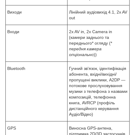
Виходи
Лінійний аудіовихід 4.1, 2x AV
out
Входи
2x AV in, 2x Camera in
(камери заднього та
переднього* огляду (*
передня камера
опціонально
))
Bluetooth
Гучний зв'язок, ідентифікація
абонента, вхідні/вихідні/
пропущені виклики, A2DP —
потокове прослуховування
музики з телефона з назвами
композицій, телефонна
книга, AVRCP (профіль
дистанційного керування
Аудіо/Відео)
GPS
Виносна GPS-антена,
підтримка 2D/3D застосунків