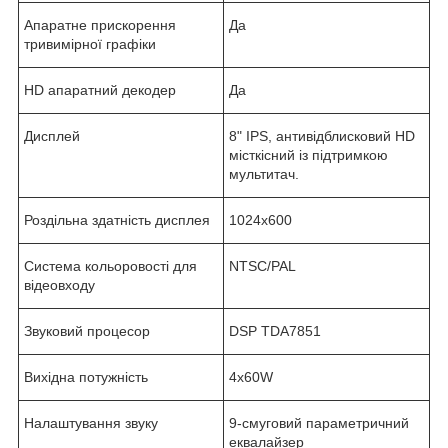
Апаратне прискорення
Да
тривимірної графіки
HD апаратний декодер
Да
Дисплей
8" IPS, антивідблисковий HD
місткісний із підтримкою
мультитач.
Роздільна здатність дисплея
1024x600
Система кольоровості для
NTSC/PAL
відеовходу
Звуковий процесор
DSP TDA7851
Вихідна потужність
4х60W
Налаштування звуку
9-смуговий параметричний
еквалайзер