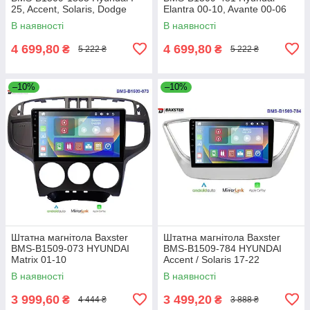
25, Accent, Solaris, Dodge
Elantra 00-10, Avante 00-06
Attitude
В наявності
В наявності
4 699,80
4 699,80
₴
₴
5 222 ₴
5 222 ₴
–10%
–10%
Штатна магнітола Baxster
Штатна магнітола Baxster
BMS-B1509-073 HYUNDAI
BMS-B1509-784 HYUNDAI
Matrix 01-10
Accent / Solaris 17-22
В наявності
В наявності
3 999,60
3 499,20
₴
₴
4 444 ₴
3 888 ₴