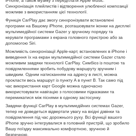
iPhone, а також музику з передплати Apple Music.
Синхронізація плейлистів і відтворення улюбленої композиції
можливе з використанням цієї технології.
Функція CarPlay дає змогу синхронізувати встановлені
програми на Вашому iPhone, розташовувати іконки на дисплеї
мультимедійної системи Gazer у зручному порядку та
керувати програмами з екрана головного пристрою або за
допомогою Siri.
Можливість синхронізації Apple-карт, встановлених в iPhone і
виведення їх на екран мультимедійної системи Gazer стало
можливим завдяки технології CarPlay. Симбіоз із поштою та
повідомленнями зробить побудову маршруту зручним і
швидким. Одним натисканням на адресу в листі, можна
прокласти весь маршрут із пункту А в пункт В. Так само під
час використання карт Google можна одночасно
використовувати навігацію з голосовими підказками та
перемикатися між піснями в одному застосунку.
Завдяки функції CarPlay в мультимедійних системах Gazer,
тепер не доведеться відвертати увагу на вхідні дзвінки та
повідомлення під час дорожнього руху. Всі функції вашого
iPhone зручно інтегрувалися в головний пристрій, що зробило
Вашу поїздку максимально комфортною, зручною й
безпечною.