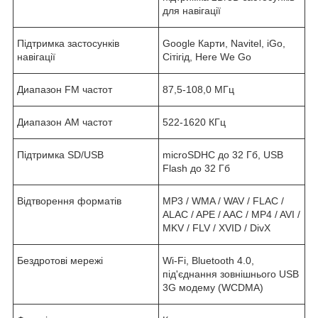
для навігації
Підтримка застосунків
Google Карти, Navitel, iGo,
навігації
Сітігід, Here We Go
Диапазон FM частот
87,5-108,0 МГц
Диапазон АМ частот
522-1620 КГц
Підтримка SD/USB
microSDHC до 32 Гб, USB
Flash до 32 Гб
Відтворення форматів
MP3 / WMA / WAV / FLAC /
ALAC / APE / AAC / MP4 / AVI /
MKV / FLV / XVID / DivX
Бездротові мережі
Wi-Fi, Bluetooth 4.0,
під'єднання зовнішнього USB
3G модему (WCDMA)