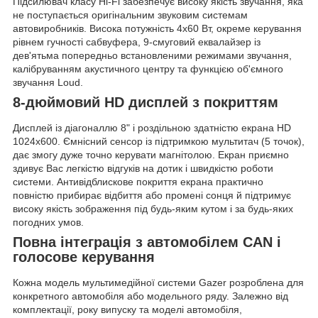
Підсилювач класу Hi-Fi забезпечує високу якість звучання, яка
не поступається оригінальним звуковим системам
автовиробників. Висока потужність 4х60 Вт, окреме керування
рівнем гучності сабвуфера, 9-смуговий еквалайзер із
дев'ятьма попередньо встановленими режимами звучання,
калібруванням акустичного центру та функцією об'ємного
звучання Loud.
8-дюймовий HD дисплей з покриттям
Дисплей із діагоналлю 8" і роздільною здатністю екрана
HD
1024x600
. Ємнісний сенсор із підтримкою мультитач (5 точок),
дає змогу дуже точно керувати магнітолою. Екран приємно
здивує Вас легкістю відгуків на дотик і швидкістю роботи
системи.
Антивідблискове покриття
екрана практично
повністю прибирає відбиття або промені сонця й підтримує
високу якість зображення під будь-яким кутом і за будь-яких
погодних умов.
Повна інтеграція з автомобілем CAN і
голосове керування
Кожна модель мультимедійної системи Gazer розроблена для
конкретного автомобіля або модельного ряду. Залежно від
комплектації, року випуску та моделі автомобіля,