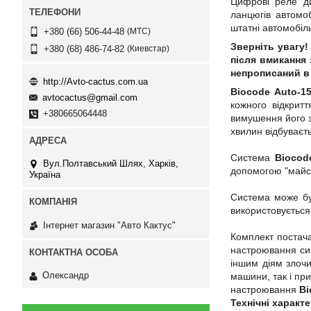
Цифрові реле ди
ланцюгів автомо
штатні автомобіл
МТС
+380 (66) 506-44-48
Зверніть увагу!
Киевстар
+380 (68) 486-74-82
після вмикання
непрописаний в 
http://Avto-cactus.com.ua
Biocode Auto-1
avtocactus@gmail.com
кожного відкрит
+380665064448
вимушення його зл
хвилин відбуваєт
Система
Biocod
Вул.Полтавський Шлях, Харків,
допомогою "майст
Україна
Система може бут
використовується
Інтернет магазин "Авто Кактус"
Комплект постача
настроювання сиг
іншим діям злочи
Олександр
машини, так і пр
настроювання
Bi
Технічні характ