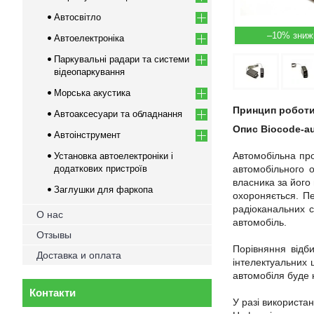
Автосвітло
–10%
Автоелектроніка
Паркувальні радари та системи
відеопаркування
Морська акустика
Принцип роботи
Автоаксесуари та обладнання
Опис Biocode-au
Автоінструмент
Автомобільна пр
Установка автоелектроніки і
додаткових пристроїв
автомобільного 
власника за його
Заглушки для фаркопа
охороняється. Пе
радіоканальних 
О нас
автомобіль.
Отзывы
Порівняння відб
Доставка и оплата
інтелектуальних 
автомобіля буде 
Контакти
У разі використа