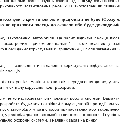
и контактами забезпечують захист від пошуку заблокованих
прихованості встановлення реле
RDU
виготовлені як звичайні
втозапуск із цим типом реле працювати не буде (Сразу ж
що не прикласти палець до сканера або буде докладений
у захопленню автомобіля. Це запит відбитка пальця після
а також режим "тривожного пальця" — коли власник, у разі
 в базі даних користувачів є "тривожним", і після закінчення 5
ації — занесення й видалення користувачів відбувається за
ів пальців.
ї електроніки. Новітня технологія передавання даних, у якій
лення сигналу керування код-граберами.
гу легко настроювати різні режими роботи системи. Варіанти
 розробити будь-який потрібний йому сценарій протидії тим чи
ти рух автомобіля у разі спроби припасування або захоплення
о, у разі обладнання автомобіля системою стеження. Гнучкість
дь-які охоронні системи, з наявних зараз на ринку.