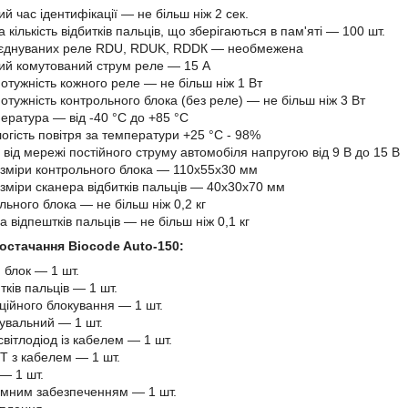
 час ідентифікації — не більш ніж 2 сек.
кількість відбитків пальців, що зберігаються в пам'яті — 100 шт.
ід'єднуваних реле RDU, RDUK, RDDК — необмежена
й комутований струм реле — 15 А
отужність кожного реле — не більш ніж 1 Вт
отужність контрольного блока (без реле) — не більш ніж 3 Вт
ература — від -40 °C до +85 °C
огість повітря за температури +25 °C - 98%
від мережі постійного струму автомобіля напругою від 9 В до 15 В
озміри контрольного блока — 110х55х30 мм
озміри сканера відбитків пальців — 40х30х70 мм
льного блока — не більш ніж 0,2 кг
 відпештків пальців — не більш ніж 0,1 кг
остачання Biocode Auto-150:
 блок — 1 шт.
тків пальців — 1 шт.
ційного блокування — 1 шт.
нувальний — 1 шт.
вітлодіод із кабелем — 1 шт.
T з кабелем — 1 шт.
— 1 шт.
амним забезпеченням — 1 шт.