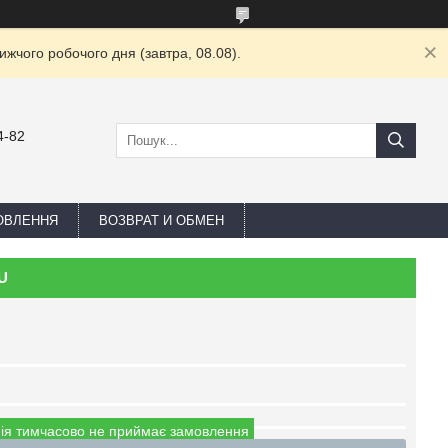
жчого робочого дня (завтра, 08.08).
4-82
ОВЛЕННЯ
ВОЗВРАТ И ОБМЕН
DU
ія тимчасово не приймає замовлення