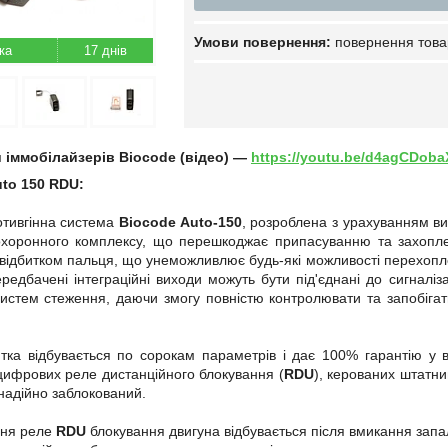
повернення това
17 днів
 іммобілайзерів Biocode (відео) —
https://youtu.be/d4agCDoba
to 150 RDU:
отивгінна система
Biocode Auto-150
, розроблена з урахуванням в
охоронного комплексу, що перешкоджає припасуванню та захопл
 відбитком пальця, що унеможливлює будь-які можливості перехопл
редбачені інтеграційні виходи можуть бути під'єднані до сигналіза
систем стеження, даючи змогу повністю контролювати та запобіга
итка відбувається по сорокам параметрів і дає 100% гарантію у 
цифрових реле дистанційного блокування (
RDU
), керованих штатни
надійно заблокований.
ння реле
RDU
блокування двигуна відбувається після вмикання зап