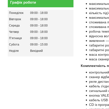
Графік роботи
максимальний
максимальна 
кількість п
Понеділок
09:00
18:00
максимальни
Вівторок
09:00
18:00
споживана п
Середа
09:00
18:00
споживана п
робоча темп
Четвер
09:00
18:00
відносна вол
Пʼятниця
09:00
18:00
живлення — 
Субота
09:00
15:00
габаритні р
габаритні р
Неділя
Вихідний
маса контро
маса сканера
Комплектність п
контрольний
сканер відби
реле дистан
кабель з'єд
сигнальний с
кнопка VALE
кабель USB 
CD із прогр