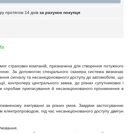
ру протягом 14 днів
за рахунок покупця
Xc
имог страхових компаній, призначена для створення потужного
енню. За допомогою спеціального сканера система визначає
ення сигналу та несанкціонованого доступу до автомобілю, що
ції, контролеру центрального замка, до різних супутникових і
ти спробам припасування й несанкціонованого проникнення в
впевненому зчитуванні за різних умов. Завдяки застосуванню
м електропроводом, під час несанкціонованого доступу двигун
алювання.