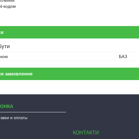
іплення
IN-кодом
ки
бути
ркою
БАЗ
ля замовлення
ЛОНКА
тавки и оплаты