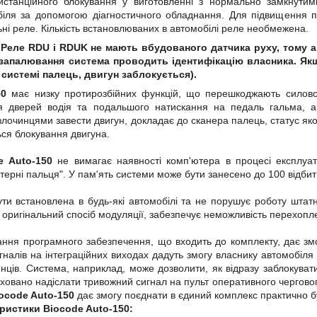
станційного блокування у виготовленні з нормально замкнутим
біля за допомогою діагностичного обладнання. Для підвищення 
ьні реле. Кількість встановлюваних в автомобілі реле необмежена.
 Реле RDU і RDUK не мають вбудованого датчика руху, тому а
 запалювання система проводить ідентифікацію власника. Як
системі палець, двигун заблокується).
50
має низку протирозбійних функцій, що перешкоджають силовом
тя дверей водія та подальшого натискання на педаль гальма, 
очинцями завести двигун, докладає до сканера палець, статус якого
ься блокування двигуна.
e Auto-150
не вимагає наявності комп'ютера в процесі експлуат
ерні пальця". У пам'ять системи може бути занесено до 100 відбитк
и встановлена в будь-які автомобілі та не порушує роботу штатно
 оригінальний спосіб модуляції, забезпечує неможливість перехоп
ння програмного забезпечення, що входить до комплекту, дає змо
налів на інтеграційних виходах дадуть змогу власнику автомобіля
нців. Система, наприклад, може дозволити, як відразу заблокува
иховано надіслати тривожний сигнал на пульт оперативного черговог
ocode Auto-150
дає змогу поєднати в єдиний комплекс практично бу
еристики Biocode Auto-150: