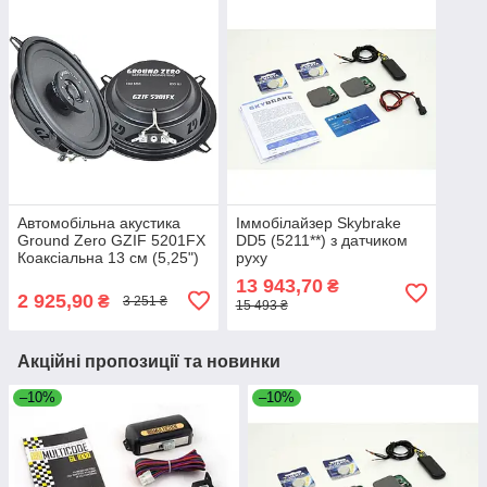
Автомобільна акустика
Іммобілайзер Skybrake
Ground Zero GZIF 5201FX
DD5 (5211**) з датчиком
Коаксіальна 13 см (5,25")
руху
13 943,70
₴
2 925,90
₴
3 251 ₴
15 493 ₴
Акційні пропозиції та новинки
–10%
–10%