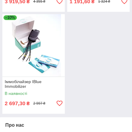
3 919,50
1 191,60
₴
₴
4 355 ₴
1 324 ₴
–10%
Іммобілайзер IBlue
Immobilizer
В наявності
2 697,30
₴
2 997 ₴
Про нас