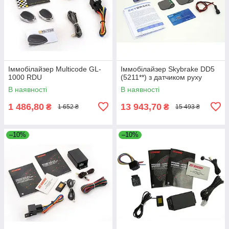
Іммобілайзер Multicode GL-
Іммобілайзер Skybrake DD5
1000 RDU
(5211**) з датчиком руху
В наявності
В наявності
1 486,80
13 943,70
₴
₴
1 652 ₴
15 493 ₴
–10%
–10%