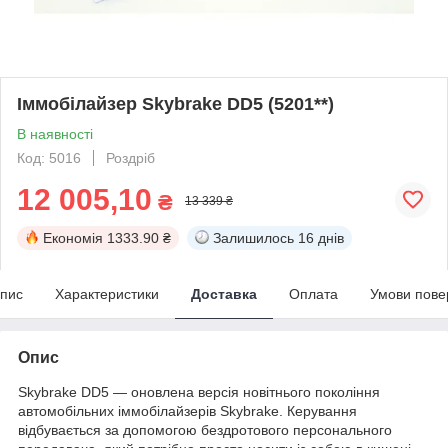
Іммобілайзер Skybrake DD5 (5201**)
В наявності
Код: 5016
Роздріб
12 005,10
₴
13 339 ₴
Економія
1333.90 ₴
Залишилось
16 днів
пис
Характеристики
Доставка
Оплата
Умови пове
Опис
Skybrake DD5 — оновлена версія новітнього покоління
автомобільних іммобілайзерів Skybrake. Керування
відбувається за допомогою бездротового персонального