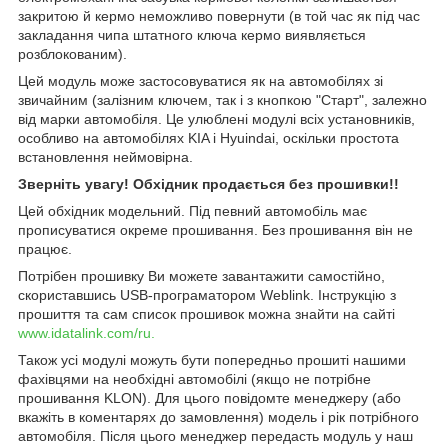
закритою й кермо неможливо повернути (в той час як під час
закладання чипа штатного ключа кермо виявляється
розблокованим).
Цей модуль може застосовуватися як на автомобілях зі
звичайним (залізним ключем, так і з кнопкою "Старт", залежно
від марки автомобіля. Це улюблені модулі всіх установників,
особливо на автомобілях KIA і Hyuindai, оскільки простота
встановлення неймовірна.
Зверніть увагу!
Обхідник продається без прошивки!!
Цей обхідник модельний. Під певний автомобіль має
прописуватися окреме прошивання. Без прошивання він не
працює.
Потрібен прошивку Ви можете завантажити самостійно,
скориставшись
USB-програматором Weblink
. Інструкцію з
прошиття та сам список прошивок можна знайти на сайті
www.idatalink.com/ru
.
Також усі модулі можуть бути попередньо прошиті нашими
фахівцями на необхідні автомобілі (якщо не потрібне
прошивання KLON). Для цього повідомте менеджеру (або
вкажіть в коментарях до замовлення) модель і рік потрібного
автомобіля. Після цього менеджер передасть модуль у наш