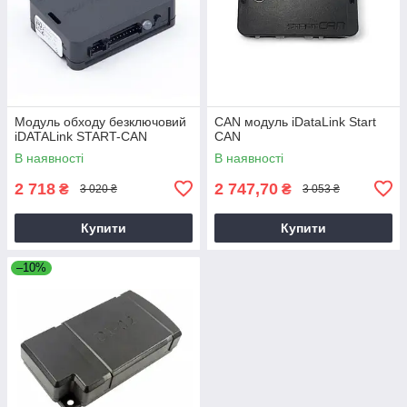
Модуль обходу безключовий
CAN модуль iDataLink Start
iDATALink START-CAN
CAN
В наявності
В наявності
2 718
2 747,70
₴
₴
3 020 ₴
3 053 ₴
Купити
Купити
–10%