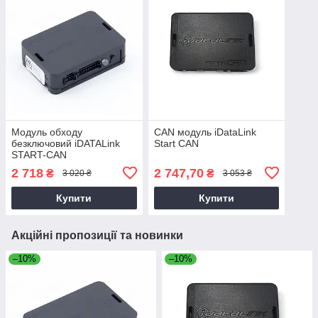
Модуль обходу
CAN модуль iDataLink
безключовий iDATALink
Start CAN
START-CAN
2 718
2 747,70
₴
₴
3 020 ₴
3 053 ₴
Купити
Купити
Акційні пропозиції та новинки
–10%
–10%