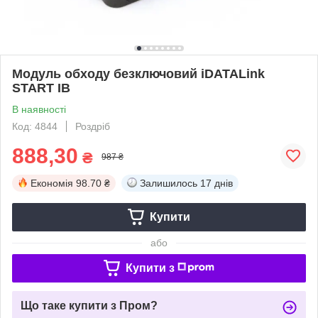
Модуль обходу безключовий iDATALink
START IB
В наявності
Код: 4844
Роздріб
888,30
₴
987 ₴
Економія
98.70 ₴
Залишилось
17 днів
Купити
або
Купити з
Що таке купити з Пром?