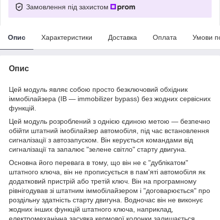
Замовлення під захистом
Опис
Характеристики
Доставка
Оплата
Умови п
Опис
Цей модуль являє собою просто безключовий обхідник
іммобілайзера (IB — immobilizer bypass) без жодних сервісних
функцій.
Цей модуль розроблений з однією єдиною метою — безпечно
обійти штатний імобілайзер автомобіля, під час встановлення
сигналізації з автозапуском. Він керується командами від
сигналізації та запалює "зелене світло" старту двигуна.
Основна його перевага в тому, що він не є "дублікатом"
штатного ключа, він не прописується в пам'яті автомобіля як
додатковий пристрій або третій ключ. Він на програмному
рівнігодував зі штатним іммобілайзером і "договарюється" про
роздільну здатність старту двигуна. Водночас він не виконує
жодних інших функцій штатного ключа, наприклад,
електромеханічна засувка кермової колонки залишається