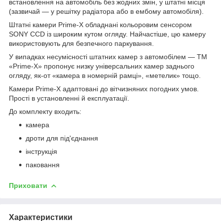
встановлення на автомобіль без жодних змін, у штатні місця
(зазвичай — у решітку радіатора або в ембому автомобіля).
Штатні камери Prime-X обладнані кольоровим сенсором
SONY CCD із широким кутом огляду. Найчастіше, цю камеру
використовують для безпечного паркування.
У випадках несумісності штатних камер з автомобілем — TM
«Prime-X» пропонує низку універсальних камер заднього
огляду, як-от «камера в номерній рамці», «метелик» тощо.
Камери Prime-X адаптовані до вітчизняних погодних умов.
Прості в установленні й експлуатації.
До комплекту входить:
камера
дроти для під'єднання
інструкція
паковання
Приховати
Характеристики