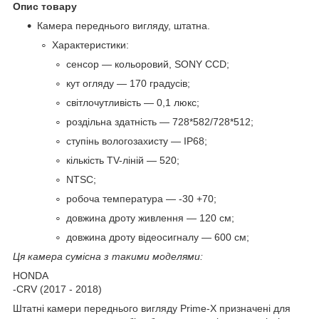
Опис товару
Камера переднього вигляду, штатна.
Характеристики:
сенсор — кольоровий, SONY CCD;
кут огляду — 170 градусів;
світлочутливість — 0,1 люкс;
роздільна здатність — 728*582/728*512;
ступінь вологозахисту — IP68;
кількість TV-ліній — 520;
NTSC;
робоча температура — -30 +70;
довжина дроту живлення — 120 см;
довжина дроту відеосигналу — 600 см;
Ця камера сумісна з такими моделями:
HONDA
-CRV (2017 - 2018)
Штатні камери переднього вигляду Prime-X призначені для