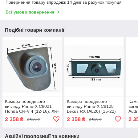
Повернення товару впродовж 14 днів за рахунок покупця
Всі умови повернення
Подібні товари компанії
Камера переднього
Камера переднього
Каме
вигляду Prime-X С8021
вигляду Prime-X C8105
вигл
Honda CR-V 4 (12-16), XR-
Lexus RX (AL20) (15-22)
Audi
V 2 (15-21)
(C7)
2 358
2 358
2 3
₴
₴
2 620 ₴
2 620 ₴
18),
Акційні пропозиції та новинки