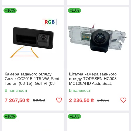
–10%
–10%
Камера заднього огляду
Штатна камера заднього
Gazer CC2015-1T5 VW, Seat
огляду TORSSEN HC008-
Touran (03-15), Golf VI (08-
MC108AHD Audi, Seat,
12), Tiguan I (07-18), Jetta
Volkswagen
В наявності
В наявності
(A6)
7 267,50
2 236,50
₴
₴
8 075 ₴
2 485 ₴
–10%
–10%