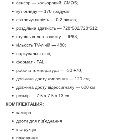
сенсор — кольоровий, CMOS;
кут огляду — 170 градусів;
світлочутливість — 0,2 люкса;
роздільна здатність — 728*582/728*512;
ступінь вологозахисту — IP68;
кількість TV-ліній — 480;
паркувальні лінії;
формат - PAL;
робоча температура — -30 +70;
довжина дроту живлення — 120 см;
довжина дроту відеосигналу — 600 см;
розмір — 7.5 x 7.5 x 13 cm
КОМПЛЕКТАЦИЯ:
камера
дроти для під'єднання
інструкція
паковання