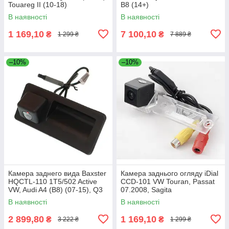
Touareg II (10-18)
B8 (14+)
В наявності
В наявності
1 169,10
7 100,10
₴
₴
1 299 ₴
7 889 ₴
–10%
–10%
Камера заднего вида Baxster
Камера заднього огляду iDial
HQCTL-110 1T5/502 Active
CCD-101 VW Touran, Passat
VW, Audi A4 (B8) (07-15), Q3
07.2008, Sagita
(8U) (11-18), Golf VI
В наявності
В наявності
2 899,80
1 169,10
₴
₴
3 222 ₴
1 299 ₴