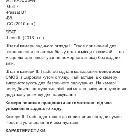
VOLKSWAGEN
-Golf 7
-Passat B7
-B8
-CC (2010-н.в.)
SEAT
-Leon III (2013-н.в.)
Штатні камери заднього огляду IL Trade призначені для
встановлення на автомобіль у штатні місця (зазвичай — на
місце ліхтаря підсвічування номерного знака) без жодних
змін.
Штатні камери IL Trade обладнані кольоровим
сенсором
CMOS
із широким кутом огляду. Найчастіше, цю камеру
використовують для безпечного паркування. На камері
передбачені паркувальні лінії, які можна використовувати як
додаткову розмітку для паркування.
Камера починає працювати автоматично, під час
увімкнення заднього ходу.
Камери IL Trade адаптовані до вітчизняних погодних умов.
Прості в установленні й експлуатації.
ХАРАКТЕРИСТИКИ: