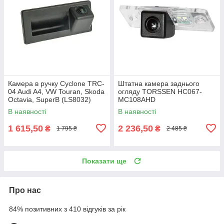
Камера в ручку Cyclone TRC-
Штатна камера заднього
04 Audi A4, VW Touran, Skoda
огляду TORSSEN HC067-
Octavia, SuperB (LS8032)
MC108AHD
В наявності
В наявності
1 615,50
2 236,50
₴
₴
1 795 ₴
2 485 ₴
Показати ще
Про нас
84% позитивних з 410 відгуків за рік