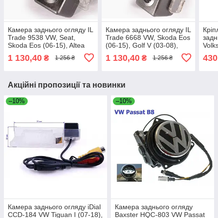
Камера заднього огляду IL
Камера заднього огляду IL
Кріп
Trade 9538 VW, Seat,
Trade 6668 VW, Skoda Eos
задн
Skoda Eos (06-15), Altea
(06-15), Golf V (03-08),
Volk
(04-15), Golf VI (08-12),
Touran (03-15), Passat B5
B8 (1
1 130,40
1 130,40
430
₴
₴
1 256 ₴
1 256 ₴
Golf VII
(00-05),
Leon
Акційні пропозиції та новинки
–10%
–10%
Камера заднього огляду iDial
Камера заднього огляду
CCD-184 VW Tiguan I (07-18),
Baxster HQC-803 VW Passat